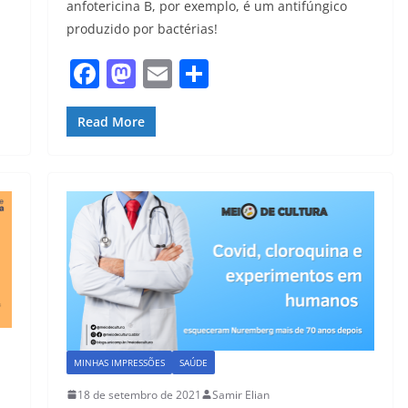
anfotericina B, por exemplo, é um antifúngico
produzido por bactérias!
F
M
E
S
a
a
m
h
c
st
ai
ar
Read More
e
o
l
e
b
d
o
o
o
n
k
MINHAS IMPRESSÕES
SAÚDE
18 de setembro de 2021
Samir Elian