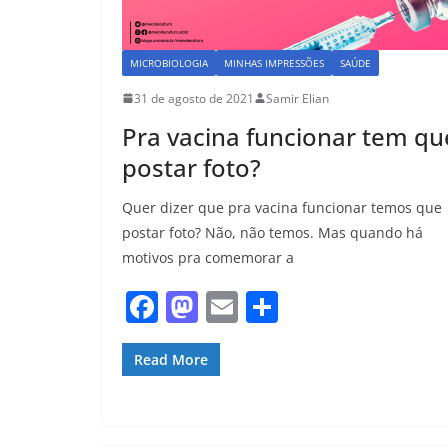
MICROBIOLOGIA
MINHAS IMPRESSÕES
SAÚDE
31 de agosto de 2021
Samir Elian
Pra vacina funcionar tem qu
postar foto?
Quer dizer que pra vacina funcionar temos que
postar foto? Não, não temos. Mas quando há
motivos pra comemorar a
F
M
E
S
a
a
m
h
c
st
ai
ar
Read More
e
o
l
e
b
d