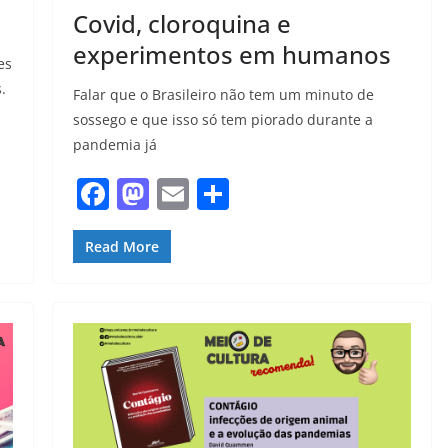
Covid, cloroquina e
experimentos em humanos
es
.
Falar que o Brasileiro não tem um minuto de
sossego e que isso só tem piorado durante a
pandemia já
F
M
E
S
a
a
m
h
c
st
ai
ar
Read More
e
o
l
e
b
d
o
o
o
n
k