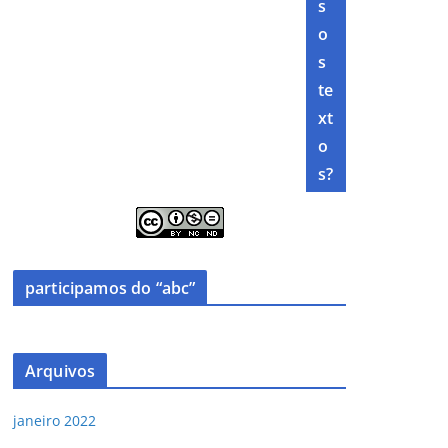
s
o
s
te
xt
o
s?
participamos do “abc”
Arquivos
janeiro 2022