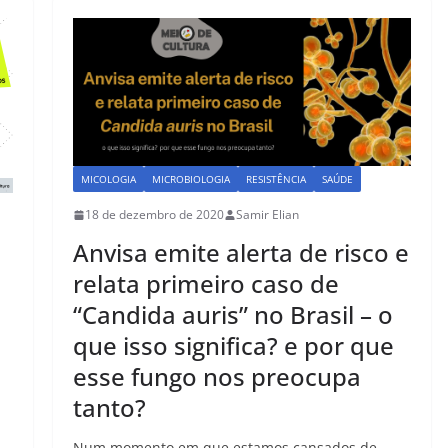
b
d
o
o
o
n
k
MICOLOGIA
MICROBIOLOGIA
RESISTÊNCIA
SAÚDE
18 de dezembro de 2020
Samir Elian
Anvisa emite alerta de risco e
relata primeiro caso de
“Candida auris” no Brasil – o
que isso significa? e por que
esse fungo nos preocupa
tanto?
Num momento em que estamos cansados de