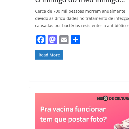
Cerca de 700 mil pessoas morrem anualmente
devido às dificuldades no tratamento de infecçõ
causadas por bactérias resistentes a antibióticos
F
M
E
S
a
a
m
h
c
st
ai
ar
Read More
e
o
l
e
b
d
o
o
o
n
k