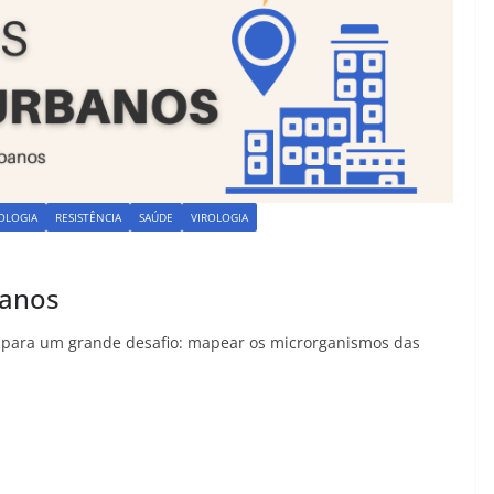
OLOGIA
RESISTÊNCIA
SAÚDE
VIROLOGIA
banos
m para um grande desafio: mapear os microrganismos das