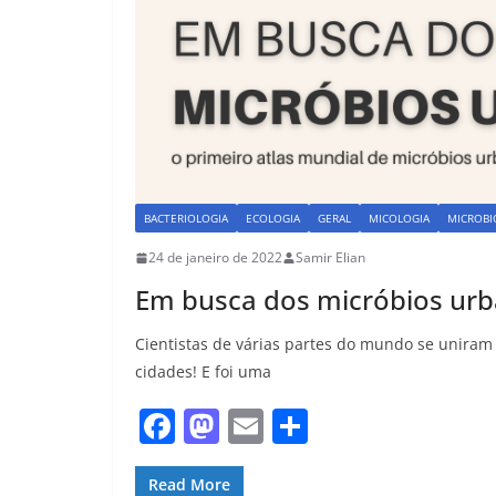
BACTERIOLOGIA
ECOLOGIA
GERAL
MICOLOGIA
MICROBI
24 de janeiro de 2022
Samir Elian
Em busca dos micróbios ur
Cientistas de várias partes do mundo se unira
cidades! E foi uma
F
M
E
S
a
a
m
h
Read More