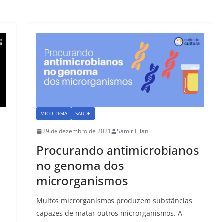
MICOLOGIA
SAÚDE
29 de dezembro de 2021
Samir Elian
Procurando antimicrobianos
no genoma dos
microrganismos
Muitos microrganismos produzem substâncias
capazes de matar outros microrganismos. A