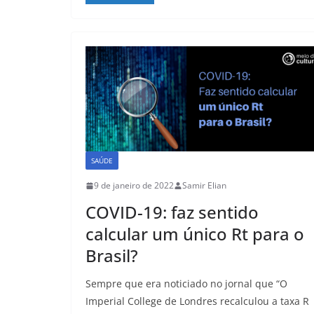
c
st
ai
ar
e
o
l
e
b
d
o
o
o
n
k
SAÚDE
9 de janeiro de 2022
Samir Elian
COVID-19: faz sentido
calcular um único Rt para o
Brasil?
Sempre que era noticiado no jornal que “O
Imperial College de Londres recalculou a taxa R