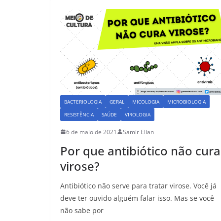
o
o
o
n
k
BACTERIOLOGIA
GERAL
MICOLOGIA
MICROBIOLOGIA
RESISTÊNCIA
SAÚDE
VIROLOGIA
6 de maio de 2021
Samir Elian
Por que antibiótico não cura
virose?
Antibiótico não serve para tratar virose. Você já
deve ter ouvido alguém falar isso. Mas se você
não sabe por