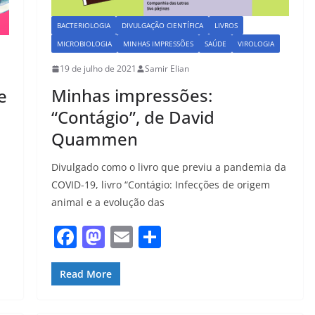
BACTERIOLOGIA
DIVULGAÇÃO CIENTÍFICA
LIVROS
MICROBIOLOGIA
MINHAS IMPRESSÕES
SAÚDE
VIROLOGIA
19 de julho de 2021
Samir Elian
Minhas impressões:
e
“Contágio”, de David
Quammen
Divulgado como o livro que previu a pandemia da
COVID-19, livro “Contágio: Infecções de origem
animal e a evolução das
F
M
E
S
a
a
m
h
c
st
ai
ar
Read More
e
o
l
e