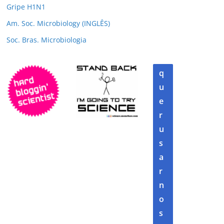
Gripe H1N1
Am. Soc. Microbiology (INGLÊS)
Soc. Bras. Microbiologia
q
u
e
r
u
s
a
r
n
o
s