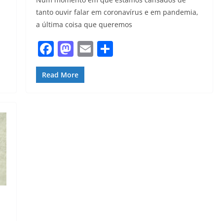
tanto ouvir falar em coronavírus e em pandemia,
a última coisa que queremos
F
M
E
S
a
a
m
h
c
st
ai
ar
Read More
e
o
l
e
b
d
o
o
o
n
k