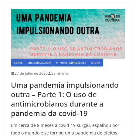
b
d
o
o
o
n
k
GERAL
MICROBIOLOGIA
MINHAS IMPRESSÕES
SAÚDE
27 de julho de 2020
Samir Elian
Uma pandemia impulsionando
outra – Parte 1: O uso de
antimicrobianos durante a
pandemia da covid-19
Em cerca de 8 meses a covid-19 surgiu, espalhou por
todo o mundo e se tornou uma pandemia de efeitos