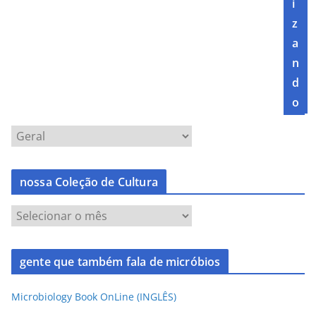
i
z
a
n
d
o
nossa Coleção de Cultura
gente que também fala de micróbios
Microbiology Book OnLine (INGLÊS)