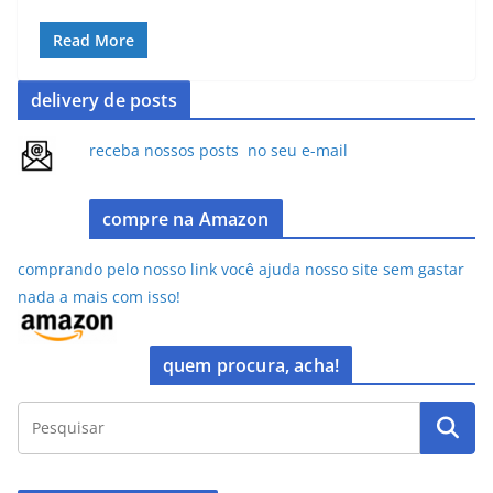
a
a
m
h
c
st
ai
ar
Read More
e
o
l
e
delivery de posts
b
d
o
o
receba nossos posts no seu e-mail
o
n
k
compre na Amazon
comprando pelo nosso link você ajuda nosso site sem gastar
nada a mais com isso!
quem procura, acha!