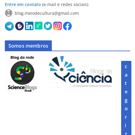
Entre em contato
(e-mail e redes sociais)
blog.meiodecultura@gmail.com
Somos membros
c
a
t
e
g
o
r
i
z