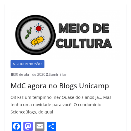
e
o
l
e
b
d
o
o
o
n
k
MINHAS IMPRESSÕES
30 de abril de 2020
Samir Elian
MdC agora no Blogs Unicamp
Oi! Faz um tempinho, né? Quase dois anos já… Mas
tenho uma novidade para você! O condomínio
ScienceBlogs, do qual
F
M
E
S