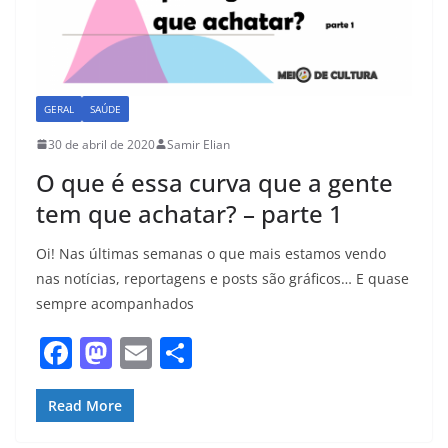
GERAL
SAÚDE
30 de abril de 2020
Samir Elian
O que é essa curva que a gente
tem que achatar? – parte 1
Oi! Nas últimas semanas o que mais estamos vendo
nas notícias, reportagens e posts são gráficos… E quase
sempre acompanhados
F
M
E
S
a
a
m
h
c
st
ai
ar
Read More