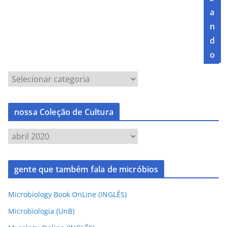
a
n
d
o
nossa Coleção de Cultura
gente que também fala de micróbios
Microbiology Book OnLine (INGLÊS)
Microbiologia (UnB)