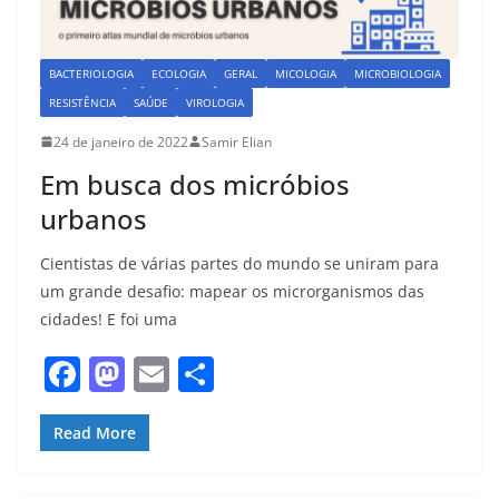
BACTERIOLOGIA
ECOLOGIA
GERAL
MICOLOGIA
MICROBIOLOGIA
RESISTÊNCIA
SAÚDE
VIROLOGIA
24 de janeiro de 2022
Samir Elian
Em busca dos micróbios
urbanos
Cientistas de várias partes do mundo se uniram para
um grande desafio: mapear os microrganismos das
cidades! E foi uma
F
M
E
S
a
a
m
h
c
st
ai
ar
Read More
e
o
l
e