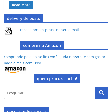
c
st
ai
ar
Read More
e
o
l
e
delivery de posts
b
d
o
o
receba nossos posts no seu e-mail
o
n
k
compre na Amazon
comprando pelo nosso link você ajuda nosso site sem gastar
nada a mais com isso!
quem procura, acha!
nossas redes sociais