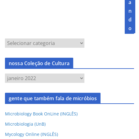
a
n
d
o
nossa Coleção de Cultura
gente que também fala de micróbios
Microbiology Book OnLine (INGLÊS)
Microbiologia (UnB)
Mycology Online (INGLÊS)