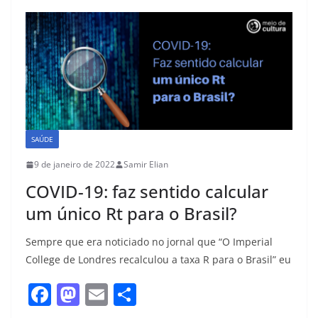
b
d
o
o
o
n
k
SAÚDE
9 de janeiro de 2022
Samir Elian
COVID-19: faz sentido calcular
um único Rt para o Brasil?
Sempre que era noticiado no jornal que “O Imperial
College de Londres recalculou a taxa R para o Brasil” eu
F
M
E
S
a
a
m
h