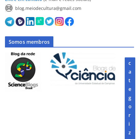
blog.meiodecultura@gmail.com
Somos membros
c
a
t
e
g
o
r
i
z