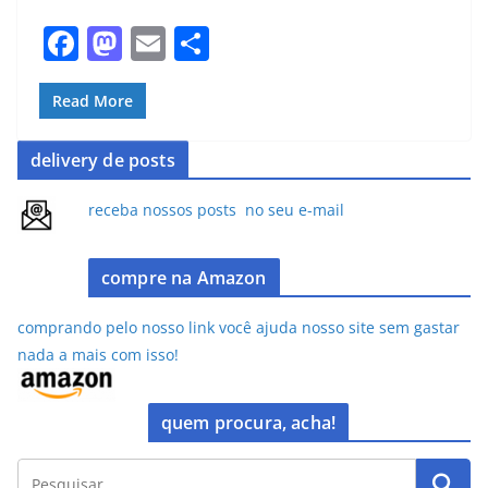
F
M
E
S
a
a
m
h
c
st
ai
ar
Read More
e
o
l
e
delivery de posts
b
d
o
o
receba nossos posts no seu e-mail
o
n
k
compre na Amazon
comprando pelo nosso link você ajuda nosso site sem gastar
nada a mais com isso!
quem procura, acha!