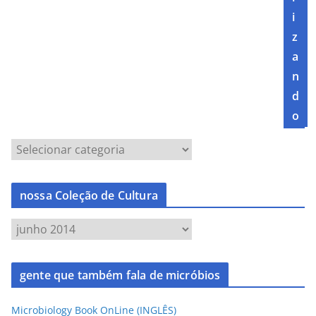
i
z
a
n
d
o
nossa Coleção de Cultura
gente que também fala de micróbios
Microbiology Book OnLine (INGLÊS)