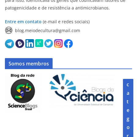
para isso, identificava os genes que codificavam fatores de
patogenicidade e de resistência a antimicrobianos.
Entre em contato
(e-mail e redes sociais)
blog.meiodecultura@gmail.com
Somos membros
c
a
t
e
g
o
r