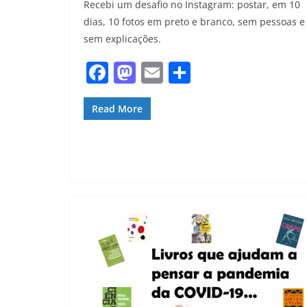
Recebi um desafio no Instagram: postar, em 10
dias, 10 fotos em preto e branco, sem pessoas e
sem explicações.
F
M
E
S
a
a
m
h
c
st
ai
ar
Read More
e
o
l
e
b
d
o
o
o
n
k