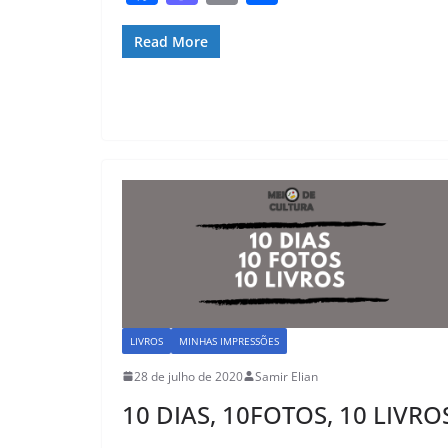
a
a
m
h
c
st
ai
ar
Read More
e
o
l
e
b
d
o
o
o
n
k
LIVROS
MINHAS IMPRESSÕES
28 de julho de 2020
Samir Elian
10 DIAS, 10FOTOS, 10 LIVRO