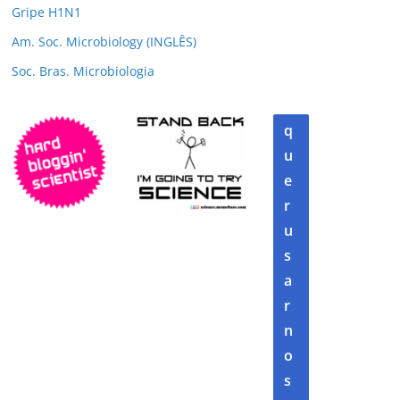
Gripe H1N1
Am. Soc. Microbiology (INGLÊS)
Soc. Bras. Microbiologia
q
u
e
r
u
s
a
r
n
o
s