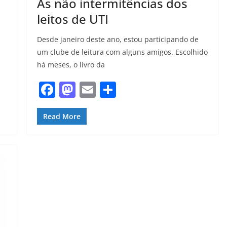
As não intermitências dos
leitos de UTI
Desde janeiro deste ano, estou participando de
um clube de leitura com alguns amigos. Escolhido
há meses, o livro da
F
M
E
S
a
a
m
h
c
st
ai
ar
Read More
e
o
l
e
b
d
o
o
o
n
k