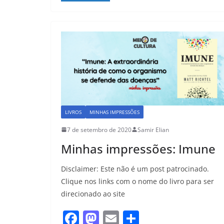
e
o
l
e
b
d
o
o
o
n
k
LIVROS
MINHAS IMPRESSÕES
7 de setembro de 2020
Samir Elian
Minhas impressões: Imune
Disclaimer: Este não é um post patrocinado.
Clique nos links com o nome do livro para ser
direcionado ao site
F
M
E
S