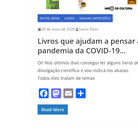
ENTRE ASPAS
LIVROS
MINHAS IMPRESSÕES
20 de maio de 2020
Samir Elian
Livros que ajudam a pensar 
pandemia da COVID-19…
Oi! Nos últimos dias consegui ler alguns livros d
divulgação científica e vou indicá-los abaixo.
Todos eles tratam de temas
F
M
E
S
a
a
m
h
c
st
ai
ar
Read More
e
o
l
e
b
d