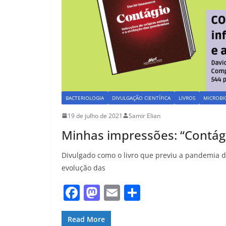
BACTERIOLOGIA
DIVULGAÇÃO CIENTÍFICA
LIVROS
MICROBI
19 de julho de 2021
Samir Elian
Minhas impressões: “Contá
Divulgado como o livro que previu a pandemia da
evolução das
F
M
E
S
a
a
m
h
c
st
ai
ar
Read More