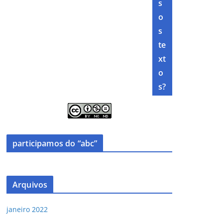
s
o
s
te
xt
o
s?
participamos do “abc”
Arquivos
janeiro 2022