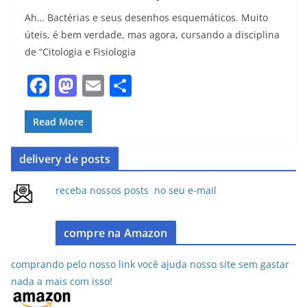
Ah… Bactérias e seus desenhos esquemáticos. Muito
úteis, é bem verdade, mas agora, cursando a disciplina
de “Citologia e Fisiologia
F
M
E
S
a
a
m
h
c
st
ai
ar
Read More
e
o
l
e
delivery de posts
b
d
o
o
receba nossos posts no seu e-mail
o
n
k
compre na Amazon
comprando pelo nosso link você ajuda nosso site sem gastar
nada a mais com isso!