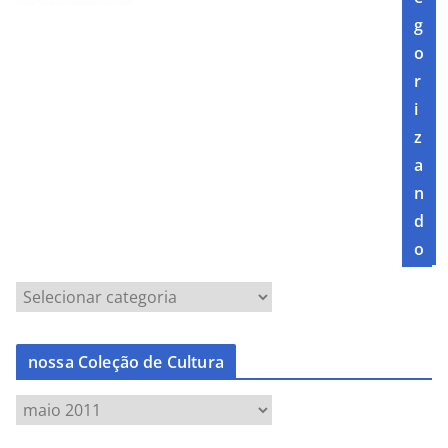
g
o
r
i
z
a
n
d
o
nossa Coleção de Cultura