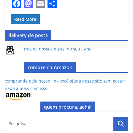
F
M
E
S
a
a
m
h
c
st
ai
ar
Read More
e
o
l
e
delivery de posts
b
d
o
o
receba nossos posts no seu e-mail
o
n
k
compre na Amazon
comprando pelo nosso link você ajuda nosso site sem gastar
nada a mais com isso!
quem procura, acha!