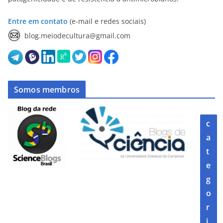
Entre em contato
(e-mail e redes sociais)
blog.meiodecultura@gmail.com
Somos membros
c
a
t
e
g
o
r
i