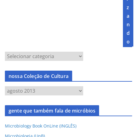
z
a
n
d
o
nossa Coleção de Cultura
gente que também fala de micróbios
Microbiology Book OnLine (INGLÊS)
Microbiologia (UnB)