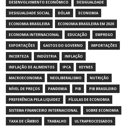
DESENVOLVIMENTO ECONÔMICO
DESIGUALDADE
DESIGUALDADE SOCIAL
DÓLAR
ECONOMIA
ECONOMIA BRASILEIRA
ECONOMIA BRASILEIRA EM 2020
ECONOMIA INTERNACIONAL
EDUCAÇÃO
EMPREGO
EXPORTAÇÕES
GASTOS DO GOVERNO
IMPORTAÇÕES
INCERTEZA
INDÚSTRIA
INFLAÇÃO
INFLAÇÃO DE ALIMENTOS
IPCA
KEYNES
MACROECONOMIA
NEOLIBERALISMO
NUTRIÇÃO
NÍVEL DE PREÇOS
PANDEMIA
PIB
PIB BRASILEIRO
PREFERÊNCIA PELA LIQUIDEZ
PÍLULAS DE ECONOMIA
SISTEMA FINANCEIRO INTERNACIONAL
SOBRE ECONOMIA
TAXA DE CÂMBIO
TRABALHO
ULTRAPROCESSADOS