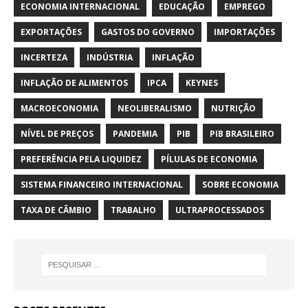
ECONOMIA INTERNACIONAL
EDUCAÇÃO
EMPREGO
EXPORTAÇÕES
GASTOS DO GOVERNO
IMPORTAÇÕES
INCERTEZA
INDÚSTRIA
INFLAÇÃO
INFLAÇÃO DE ALIMENTOS
IPCA
KEYNES
MACROECONOMIA
NEOLIBERALISMO
NUTRIÇÃO
NÍVEL DE PREÇOS
PANDEMIA
PIB
PIB BRASILEIRO
PREFERÊNCIA PELA LIQUIDEZ
PÍLULAS DE ECONOMIA
SISTEMA FINANCEIRO INTERNACIONAL
SOBRE ECONOMIA
TAXA DE CÂMBIO
TRABALHO
ULTRAPROCESSADOS