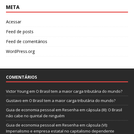
META
Acessar
Feed de posts
Feed de comentários
WordPress.org
COMENTÁRIOS
Victor Young
em
O Brasil tem a maior carga tributária do mundo?
Gustavo
em
O Brasil tem a maior carga tributária do mundo?
Guia de economia pessoal
em
Resenha em cápsula (III): O Brasil
não cabe no quintal de ninguém
Guia de economia pessoal
em
Resenha em cápsula (VI):
Imperialismo e empresa estatal no capitalismo dependente