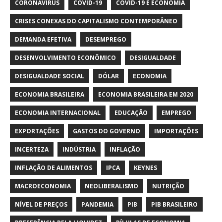
CORONAVÍRUS
COVID-19
COVID-19 E ECONOMIA
CRISES CONEXAS DO CAPITALISMO CONTEMPORÂNEO
DEMANDA EFETIVA
DESEMPREGO
DESENVOLVIMENTO ECONÔMICO
DESIGUALDADE
DESIGUALDADE SOCIAL
DÓLAR
ECONOMIA
ECONOMIA BRASILEIRA
ECONOMIA BRASILEIRA EM 2020
ECONOMIA INTERNACIONAL
EDUCAÇÃO
EMPREGO
EXPORTAÇÕES
GASTOS DO GOVERNO
IMPORTAÇÕES
INCERTEZA
INDÚSTRIA
INFLAÇÃO
INFLAÇÃO DE ALIMENTOS
IPCA
KEYNES
MACROECONOMIA
NEOLIBERALISMO
NUTRIÇÃO
NÍVEL DE PREÇOS
PANDEMIA
PIB
PIB BRASILEIRO