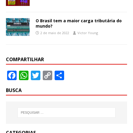
O Brasil tem a maior carga tributária do
mundo?
2 de maio de 2022
Victor Young
COMPARTILHAR
F
W
T
C
S
ac
h
w
o
h
BUSCA
e
at
itt
p
ar
b
s
er
y
e
o
A
Li
o
p
n
k
p
k
CATEGORIAS