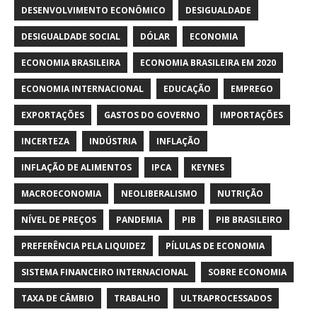
DESENVOLVIMENTO ECONÔMICO
DESIGUALDADE
DESIGUALDADE SOCIAL
DÓLAR
ECONOMIA
ECONOMIA BRASILEIRA
ECONOMIA BRASILEIRA EM 2020
ECONOMIA INTERNACIONAL
EDUCAÇÃO
EMPREGO
EXPORTAÇÕES
GASTOS DO GOVERNO
IMPORTAÇÕES
INCERTEZA
INDÚSTRIA
INFLAÇÃO
INFLAÇÃO DE ALIMENTOS
IPCA
KEYNES
MACROECONOMIA
NEOLIBERALISMO
NUTRIÇÃO
NÍVEL DE PREÇOS
PANDEMIA
PIB
PIB BRASILEIRO
PREFERÊNCIA PELA LIQUIDEZ
PÍLULAS DE ECONOMIA
SISTEMA FINANCEIRO INTERNACIONAL
SOBRE ECONOMIA
TAXA DE CÂMBIO
TRABALHO
ULTRAPROCESSADOS