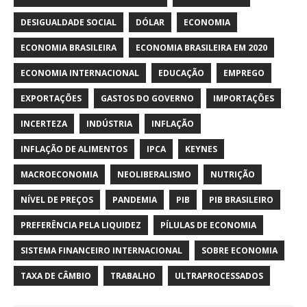
DESIGUALDADE SOCIAL
DÓLAR
ECONOMIA
ECONOMIA BRASILEIRA
ECONOMIA BRASILEIRA EM 2020
ECONOMIA INTERNACIONAL
EDUCAÇÃO
EMPREGO
EXPORTAÇÕES
GASTOS DO GOVERNO
IMPORTAÇÕES
INCERTEZA
INDÚSTRIA
INFLAÇÃO
INFLAÇÃO DE ALIMENTOS
IPCA
KEYNES
MACROECONOMIA
NEOLIBERALISMO
NUTRIÇÃO
NÍVEL DE PREÇOS
PANDEMIA
PIB
PIB BRASILEIRO
PREFERÊNCIA PELA LIQUIDEZ
PÍLULAS DE ECONOMIA
SISTEMA FINANCEIRO INTERNACIONAL
SOBRE ECONOMIA
TAXA DE CÂMBIO
TRABALHO
ULTRAPROCESSADOS