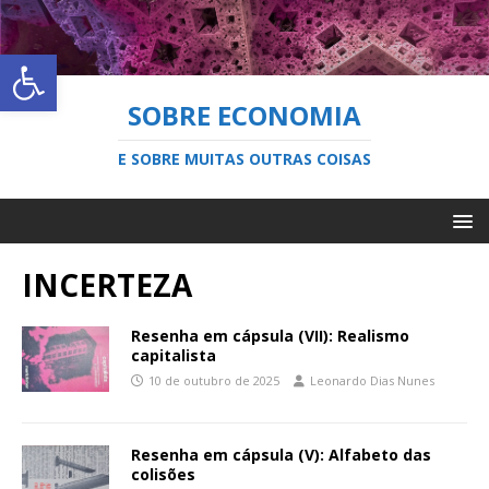
Abrir a barra de ferramentas
SOBRE ECONOMIA
E SOBRE MUITAS OUTRAS COISAS
INCERTEZA
Resenha em cápsula (VII): Realismo
capitalista
10 de outubro de 2025
Leonardo Dias Nunes
Resenha em cápsula (V): Alfabeto das
colisões