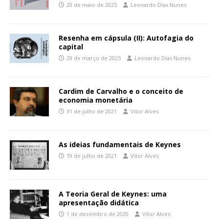
20 de maio de 2025
Leonardo Dias Nunes
Resenha em cápsula (II): Autofagia do
capital
29 de março de 2025
Leonardo Dias Nunes
Cardim de Carvalho e o conceito de
economia monetária
31 de julho de 2021
Vítor Alves
As ideias fundamentais de Keynes
19 de julho de 2021
Vítor Alves
A Teoria Geral de Keynes: uma
apresentação didática
1 de dezembro de 2020
Vítor Alves