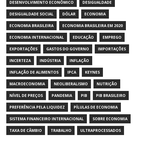
DESENVOLVIMENTO ECONÔMICO
DESIGUALDADE
DESIGUALDADE SOCIAL
DÓLAR
ECONOMIA
ECONOMIA BRASILEIRA
ECONOMIA BRASILEIRA EM 2020
ECONOMIA INTERNACIONAL
EDUCAÇÃO
EMPREGO
EXPORTAÇÕES
GASTOS DO GOVERNO
IMPORTAÇÕES
INCERTEZA
INDÚSTRIA
INFLAÇÃO
INFLAÇÃO DE ALIMENTOS
IPCA
KEYNES
MACROECONOMIA
NEOLIBERALISMO
NUTRIÇÃO
NÍVEL DE PREÇOS
PANDEMIA
PIB
PIB BRASILEIRO
PREFERÊNCIA PELA LIQUIDEZ
PÍLULAS DE ECONOMIA
SISTEMA FINANCEIRO INTERNACIONAL
SOBRE ECONOMIA
TAXA DE CÂMBIO
TRABALHO
ULTRAPROCESSADOS