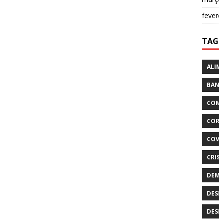
fever
TAG
ALI
BAN
COM
COR
COV
CRI
DEM
DES
DES