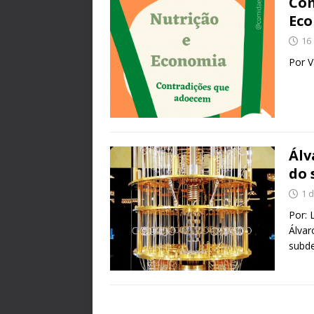
Com
Ec
16
Por V
Álv
do 
1 
Por: 
Álvar
subde