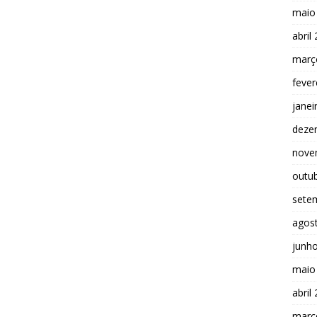
maio
abril
març
fever
janei
deze
nove
outu
sete
agos
junh
maio
abril
març