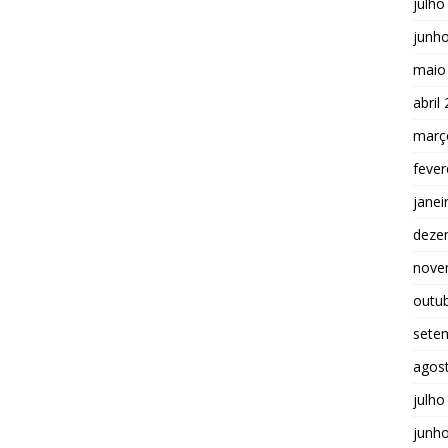
julho
junh
maio
abril
març
fever
janei
deze
nove
outu
sete
agos
julho
junh