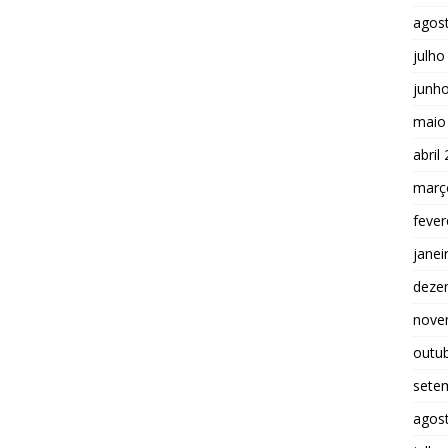
agos
julho
junh
maio
abril
març
fever
janei
deze
nove
outu
sete
agos