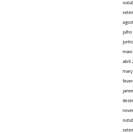
outu
sete
agos
julho
junh
maio
abril
març
fever
janei
deze
nove
outu
sete