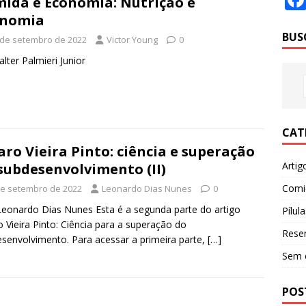
ida e Economia: Nutrição e
onomia
BUS
 de setembro de 2022
Victor Young
0
alter Palmieri Junior
CAT
aro Vieira Pinto: ciência e superação
Artig
subdesenvolvimento (II)
Comi
de setembro de 2022
Leonardo Dias Nunes
0
Leonardo Dias Nunes Esta é a segunda parte do artigo
Pílula
o Vieira Pinto: Ciência para a superação do
Rese
senvolvimento. Para acessar a primeira parte,
[…]
Sem 
POS