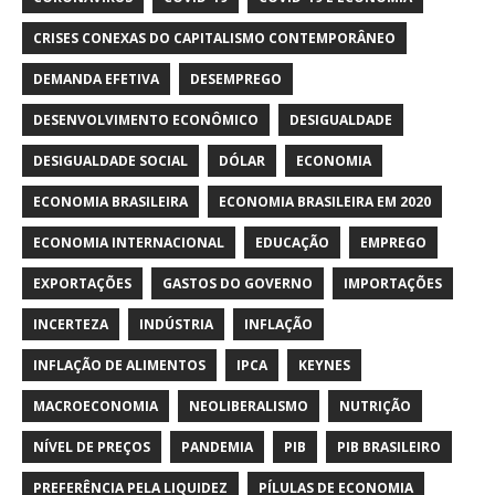
CRISES CONEXAS DO CAPITALISMO CONTEMPORÂNEO
DEMANDA EFETIVA
DESEMPREGO
DESENVOLVIMENTO ECONÔMICO
DESIGUALDADE
DESIGUALDADE SOCIAL
DÓLAR
ECONOMIA
ECONOMIA BRASILEIRA
ECONOMIA BRASILEIRA EM 2020
ECONOMIA INTERNACIONAL
EDUCAÇÃO
EMPREGO
EXPORTAÇÕES
GASTOS DO GOVERNO
IMPORTAÇÕES
INCERTEZA
INDÚSTRIA
INFLAÇÃO
INFLAÇÃO DE ALIMENTOS
IPCA
KEYNES
MACROECONOMIA
NEOLIBERALISMO
NUTRIÇÃO
NÍVEL DE PREÇOS
PANDEMIA
PIB
PIB BRASILEIRO
PREFERÊNCIA PELA LIQUIDEZ
PÍLULAS DE ECONOMIA