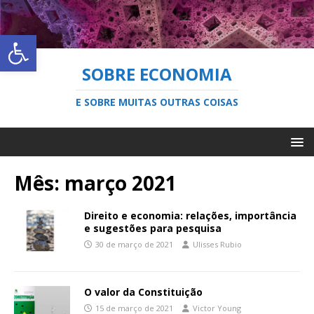
Abrir a barra de ferramentas
SOBRE ECONOMIA
E SOBRE MUITAS OUTRAS COISAS
Mês:
março 2021
Direito e economia: relações, importância
e sugestões para pesquisa
30 de março de 2021
Ulisses Rubio
O valor da Constituição
15 de março de 2021
Victor Young