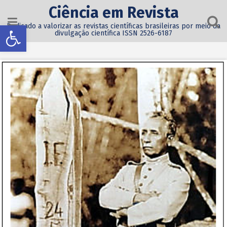
Ciência em Revista
Abrir a barra de ferramentas
Dedicado a valorizar as revistas científicas brasileiras por meio da
divulgação científica ISSN 2526-6187