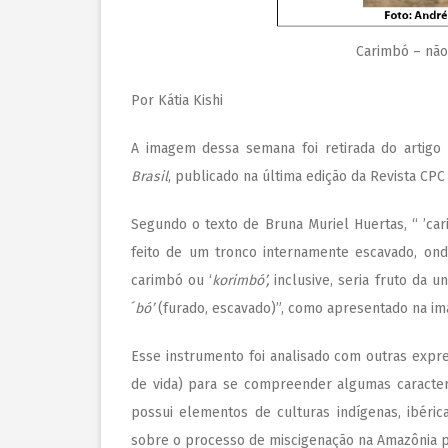
Carimbó – não
Por Kátia Kishi
A imagem dessa semana foi retirada do artigo
Brasil
, publicado na última edição da
Revista CPC
Segundo o texto de Bruna Muriel Huertas, “ ’c
feito de um tronco internamente escavado, on
carimbó ou ‘
korimbó’,
inclusive, seria fruto da u
´
bó’
(furado, escavado)”, como apresentado na i
Esse instrumento foi analisado com outras expr
de vida) para se compreender algumas caracterís
possui elementos de culturas indígenas, ibéri
sobre o processo de miscigenação na Amazônia 