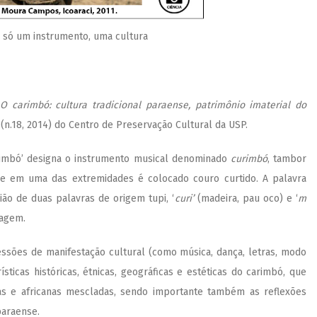
 só um instrumento, uma cultura
O carimbó: cultura tradicional paraense, patrimônio imaterial do
(n.18, 2014) do Centro de Preservação Cultural da USP.
arimbó’ designa o instrumento musical denominado
curimbó
, tambor
de em uma das extremidades é colocado couro curtido. A palavra
nião de duas palavras de origem tupi, ‘
curi’
(madeira, pau oco) e ‘
m
magem.
essões de manifestação cultural (como música, dança, letras, modo
ticas históricas, étnicas, geográficas e estéticas do carimbó, que
cas e africanas mescladas, sendo importante também as reflexões
paraense.