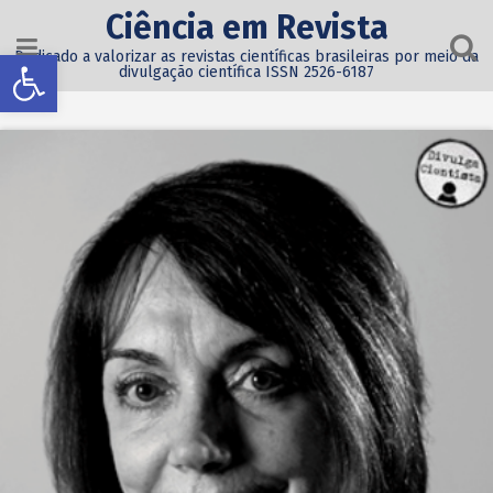
Ciência em Revista
Abrir a barra de ferramentas
Dedicado a valorizar as revistas científicas brasileiras por meio da
divulgação científica ISSN 2526-6187