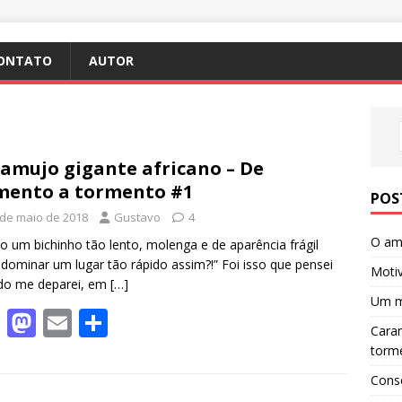
ONTATO
AUTOR
amujo gigante africano – De
mento a tormento #1
POS
 de maio de 2018
Gustavo
4
O amb
 um bichinho tão lento, molenga e de aparência frágil
dominar um lugar tão rápido assim?!” Foi isso que pensei
Motiv
do me deparei, em
[…]
Um m
F
M
E
S
Caram
ac
as
m
h
torm
e
to
ai
ar
Cons