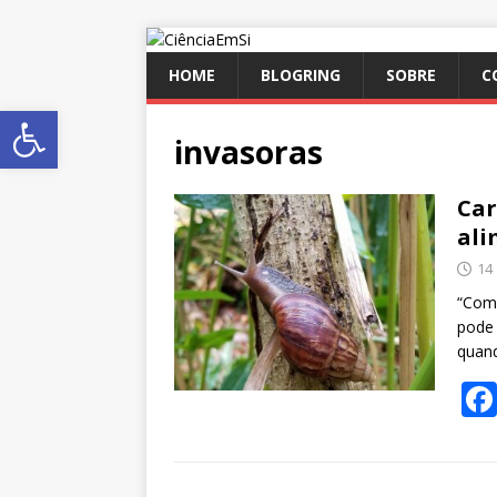
HOME
BLOGRING
SOBRE
C
Abrir a barra de ferramentas
invasoras
Car
ali
14
“Como
pode 
quan