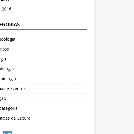
o 2016
EGORIAS
ecologia
entos
gia
iologia
biologia
ias e Eventos
ção
categoria
tões de Leitura