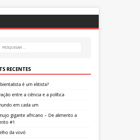
TS RECENTES
ientalista é um elitista?
ação entre a ciência e a política
undo em cada um
ujo gigante africano – De alimento a
ento #1
elho da vovó