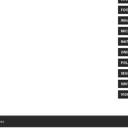
FO
INV
MIC
NAT
ONI
POL
SEG
SIN
VIO
es