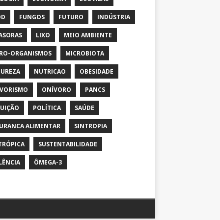
OD
FUNGOS
FUTURO
INDÚSTRIA
ASORAS
LIXO
MEIO AMBIENTE
RO-ORGANISMOS
MICROBIOTA
UREZA
NUTRICAO
OBESIDADE
VORISMO
ONÍVORO
PANCS
UIÇÃO
POLÍTICA
SAÚDE
URANCA ALIMENTAR
SINTROPIA
TRÓPICA
SUSTENTABILIDADE
LÊNCIA
ÔMEGA-3