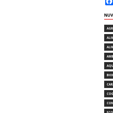
NUV
AGR
ALI
ALI
AMB
AQU
BIO
CAR
CO
CON
ECO