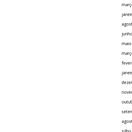
març
janei
agos
junh
maio
març
fever
janei
deze
nove
outu
sete
agos
julho