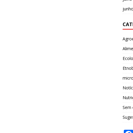
junh
CAT
Agro
Alim
Ecolo
Etnob
micro
Notíc
Nutri
Sem 
Suges