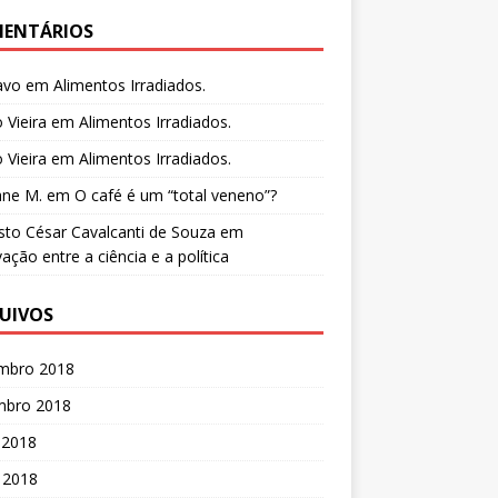
ENTÁRIOS
avo
em
Alimentos Irradiados.
o Vieira
em
Alimentos Irradiados.
o Vieira
em
Alimentos Irradiados.
ane M.
em
O café é um “total veneno”?
to César Cavalcanti de Souza
em
ação entre a ciência e a política
UIVOS
mbro 2018
mbro 2018
 2018
 2018