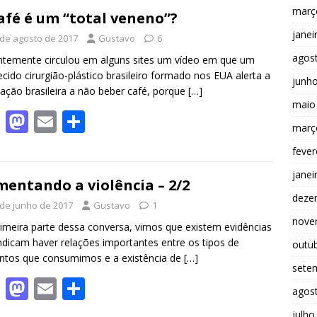
març
b
d
l
e
afé é um “total veneno”?
janei
o
o
 de agosto de 2017
Gustavo
6
agos
o
n
temente circulou em alguns sites um vídeo em que um
cido cirurgião-plástico brasileiro formado nos EUA alerta a
junh
k
ação brasileira a não beber café, porque
[…]
maio
F
M
E
S
març
ac
as
m
h
fever
e
to
ai
ar
janei
b
d
l
e
mentando a violência – 2/2
deze
o
o
 de junho de 2017
Gustavo
1
nove
o
n
imeira parte dessa conversa, vimos que existem evidências
ndicam haver relações importantes entre os tipos de
outu
k
ntos que consumimos e a existência de
[…]
sete
F
M
E
S
agos
ac
as
m
h
julho