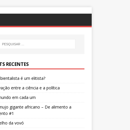
TS RECENTES
ientalista é um elitista?
ação entre a ciência e a política
undo em cada um
ujo gigante africano – De alimento a
ento #1
elho da vovó