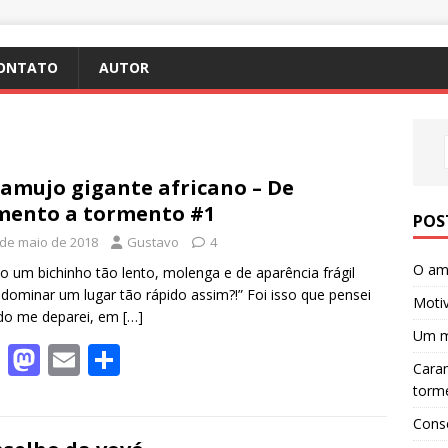
ONTATO
AUTOR
amujo gigante africano – De
mento a tormento #1
POS
 de maio de 2018
Gustavo
4
O amb
 um bichinho tão lento, molenga e de aparência frágil
dominar um lugar tão rápido assim?!” Foi isso que pensei
Motiv
do me deparei, em
[…]
Um m
F
M
E
S
Caram
ac
as
m
h
torm
e
to
ai
ar
Cons