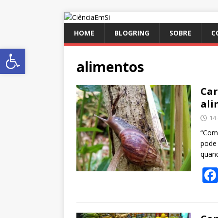
HOME
BLOGRING
SOBRE
C
Abrir a barra de ferramentas
alimentos
Car
ali
14
“Como
pode 
quan