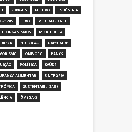
OD
FUNGOS
FUTURO
INDÚSTRIA
ASORAS
LIXO
MEIO AMBIENTE
RO-ORGANISMOS
MICROBIOTA
UREZA
NUTRICAO
OBESIDADE
VORISMO
ONÍVORO
PANCS
UIÇÃO
POLÍTICA
SAÚDE
URANCA ALIMENTAR
SINTROPIA
TRÓPICA
SUSTENTABILIDADE
LÊNCIA
ÔMEGA-3