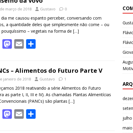
b
d
l
e
selho da vovó
COM
o
o
 de março de 2018
Gustavo
0
o
n
 dia me causou espanto perceber, conversando com
Gust
s, a quantidade deles que simplesmente não come – ou
k
 pouquíssimo – vegetais na forma de
[…]
Flávi
F
M
E
S
Flávi
ac
as
m
h
Giov
e
to
ai
ar
Augus
Motiv
b
d
l
e
Cs – Alimentos do Futuro Parte V
o
o
de janeiro de 2018
Gustavo
1
ARQ
o
n
amos 2018 reativando a série Alimentos do Futuro
ira as parte I, II, III e IV). As chamadas Plantas Alimentícias
k
deze
Convencionais (PANCs) são plantas
[…]
sete
F
M
E
S
julho
ac
as
m
h
maio
e
to
ai
ar