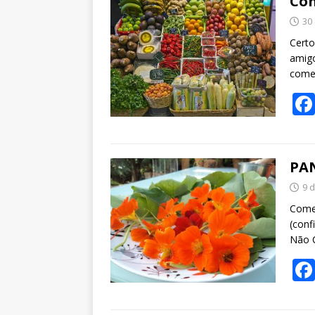
Con
30
Certo
amigo
come
PAN
9 
Começ
(conf
Não 