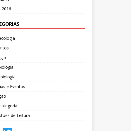
o 2016
EGORIAS
ecologia
entos
gia
iologia
biologia
ias e Eventos
ção
categoria
tões de Leitura