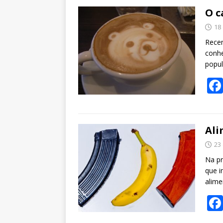
O c
18
Recen
conhe
popul
Ali
23
Na pr
que i
alime