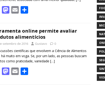
F
M
E
S
FO
ac
as
m
h
INV
e
to
ai
ar
MIC
b
d
l
e
ramenta online permite avaliar
NAT
dutos alimentícios
o
o
ONI
de setembro de 2016
Gustavo
0
o
n
scussões científicas que envolvem a Ciência de Alimentos
POL
k
 há muito em voga. Se, por um lado, as pessoas buscam
SEG
utos como praticidade, variedade
[…]
F
M
E
S
SIN
ac
as
m
h
VIO
e
to
ai
ar
b
d
l
e
o
o