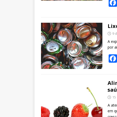
Lix
9 
A exp
por a
Ali
sa
15
A ate
em qu
cres