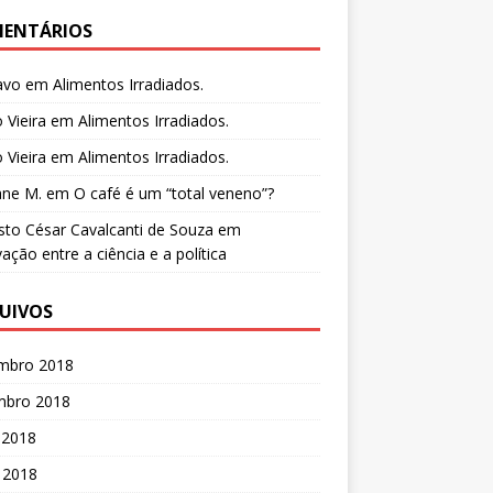
ENTÁRIOS
avo
em
Alimentos Irradiados.
o Vieira
em
Alimentos Irradiados.
o Vieira
em
Alimentos Irradiados.
ane M.
em
O café é um “total veneno”?
to César Cavalcanti de Souza
em
ação entre a ciência e a política
UIVOS
mbro 2018
mbro 2018
 2018
 2018