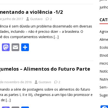
e
to
ai
ar
junh
b
d
l
e
mentando a violência -1/2
o
o
de junho de 2017
Gustavo
2
CAT
o
n
lência é sem dúvida um problema disseminado em diversas
Agro
dades, incluindo – não é preciso dizer – a brasileira. O
k
uê dos comportamentos violentos
[…]
Alim
F
M
E
S
Ecolo
ac
as
m
h
Etnob
e
to
ai
ar
micro
b
d
l
e
umelos – Alimentos do Futuro Parte
Notíc
o
o
Nutri
 de novembro de 2016
Gustavo
2
o
n
Sem 
ando a série de postagens sobre os alimentos do futuro
k
ira as partes I, II e III), chegamos a um tipo tão promissor e
Suges
l de
[…]