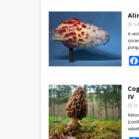
Ali
9 
A vio
socie
porq
Cog
IV
22
Retom
(conf
viáve