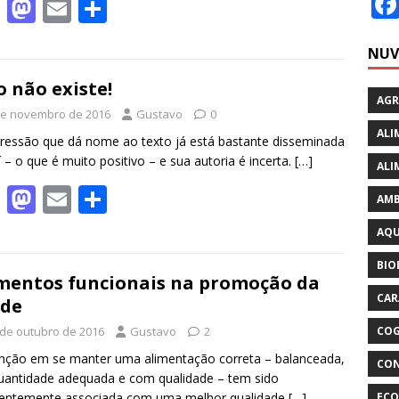
F
M
E
S
ac
as
m
h
NUV
e
to
ai
ar
b
d
l
e
o não existe!
AGR
o
o
de novembro de 2016
Gustavo
0
ALI
o
n
ressão que dá nome ao texto já está bastante disseminada
í – o que é muito positivo – e sua autoria é incerta.
[…]
ALI
k
F
M
E
S
AMB
ac
as
m
h
AQU
e
to
ai
ar
BIO
b
d
l
e
mentos funcionais na promoção da
CAR
úde
o
o
o
n
CO
 de outubro de 2016
Gustavo
2
nção em se manter uma alimentação correta – balanceada,
k
CON
antidade adequada e com qualidade – tem sido
ECO
centemente associada com uma melhor qualidade
[…]