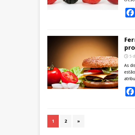
Fer
pro
5 
As di
estão
atrib
1
2
»