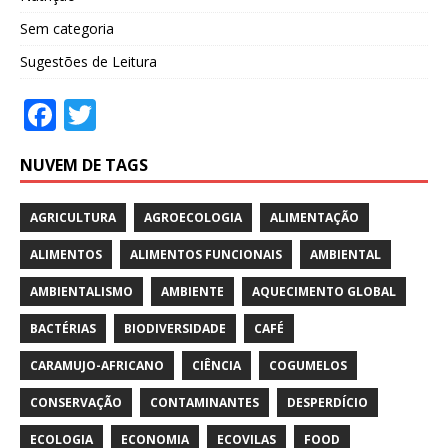
Sem categoria
Sugestões de Leitura
F
T
ac
w
NUVEM DE TAGS
e
itt
b
er
AGRICULTURA
AGROECOLOGIA
ALIMENTAÇÃO
o
ALIMENTOS
ALIMENTOS FUNCIONAIS
AMBIENTAL
o
AMBIENTALISMO
AMBIENTE
AQUECIMENTO GLOBAL
k
BACTÉRIAS
BIODIVERSIDADE
CAFÉ
CARAMUJO-AFRICANO
CIÊNCIA
COGUMELOS
CONSERVAÇÃO
CONTAMINANTES
DESPERDÍCIO
ECOLOGIA
ECONOMIA
ECOVILAS
FOOD