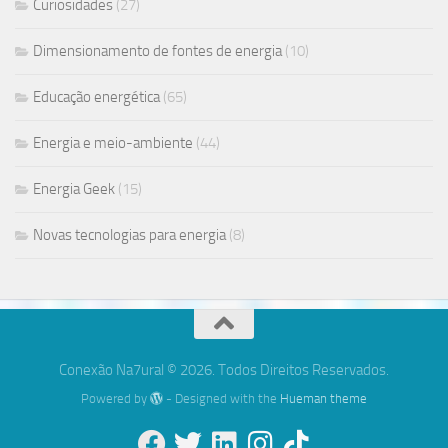
Curiosidades
(27)
Dimensionamento de fontes de energia
(10)
Educação energética
(65)
Energia e meio-ambiente
(44)
Energia Geek
(15)
Novas tecnologias para energia
(8)
Conexão Na7ural © 2026. Todos Direitos Reservados.
Powered by
- Designed with the
Hueman theme