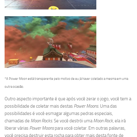
*A Power Moon está transparente pelo motivo de eu já haver coletado a mesma em uma
outra ocasião.
Outro aspecto importante é que após você zerar o jogo, você tem a
possibilidade de coletar mais destas
Power Moons
. Uma das
possibilidades é você esmagar algumas pedras especiais,
chamadas de
Moon Rocks
. Se você destrói uma
Moon Rock
, ela irá
liberar várias
Power Moons
para você coletar. Em outras palavras,
você precisa destruir esta rocha para obter mais desta fonte de