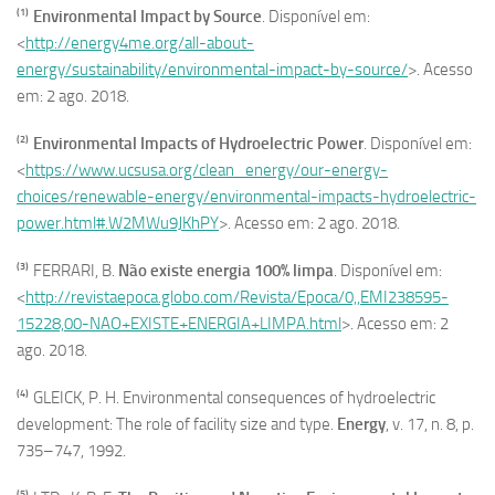
(1)
Environmental Impact by Source
. Disponível em:
<
http://energy4me.org/all-about-
energy/sustainability/environmental-impact-by-source/
>. Acesso
em: 2 ago. 2018.
(2)
Environmental Impacts of Hydroelectric Power
. Disponível em:
<
https://www.ucsusa.org/clean_energy/our-energy-
choices/renewable-energy/environmental-impacts-hydroelectric-
power.html#.W2MWu9JKhPY
>. Acesso em: 2 ago. 2018.
(3)
FERRARI, B.
Não existe energia 100% limpa
. Disponível em:
<
http://revistaepoca.globo.com/Revista/Epoca/0,,EMI238595-
15228,00-NAO+EXISTE+ENERGIA+LIMPA.html
>. Acesso em: 2
ago. 2018.
(4)
GLEICK, P. H. Environmental consequences of hydroelectric
development: The role of facility size and type.
Energy
, v. 17, n. 8, p.
735–747, 1992.
(5)