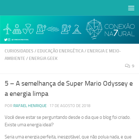
Skip to content
Abrir a barra de ferramentas
CURIOSIDADES
/
EDUCAÇÃO ENERGÉTICA
/
ENERGIA E MEIO-
AMBIENTE
/
ENERGIA GEEK
9
5 – A semelhança de Super Mario Odyssey e
a energia limpa
POR
RAFAEL HENRIQUE
·
17 DE AGOSTO DE 2018
Você deve estar se perguntando desde o dia que o blog foi criado.
Existe uma energia ideal?
Seria uma energia perfeita, inesgotável, que não polua nada, e que