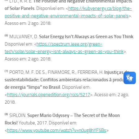
LTD., K. R. E.
The Positive and Negative Environmental Impacts
of Solar Panels
. Disponível em: <
https://kubyenergy.ca/blog/the-
positive-and-negative-environmental-impacts-of-solar-panels
>.
Acesso em: 2 ago. 2018.
(6)
MULVANEY, D.
Solar Energy Isn’t Always as Green as You Think
.
Disponível em: <
https://spectrum.ieee.org/green-
tech/solar/solar-energy-isnt-always-as-green-as-you-think
>.
Acesso em: 2 ago. 2018.
(7)
PORTO, M. F. DE S.; FINAMORE, R.; FERREIRA, H.
Injustiças da
sustentabilidade: Conflitos ambientais relacionados à produção
de energia “limpa” no Brasil
. Disponível em:
<
https://journals.openedition.org/rccs/5217
>. Acesso em: 2 ago.
2018.
(8)
SIRLOIN.
Super Mario Odyssey – The Secret of the Moon
Rocks!
Youtube, 2017. Disponível em:
<
https://www.youtube.com/watch?v=n0ug8hYF5Bs
>