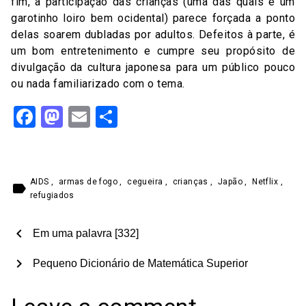
fim, a participação das crianças (uma das quais é um
garotinho loiro bem ocidental) parece forçada a ponto
delas soarem dubladas por adultos. Defeitos à parte, é
um bom entretenimento e cumpre seu propósito de
divulgação da cultura japonesa para um público pouco
ou nada familiarizado com o tema.
Facebook
Mastodon
Email
Share
AIDS
,
armas de fogo
,
cegueira
,
crianças
,
Japão
,
Netflix
,
label
refugiados
chevron_left
Em uma palavra [332]
chevron_right
Pequeno Dicionário de Matemática Superior