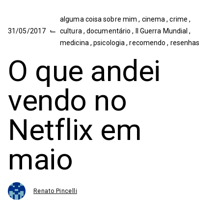
alguma coisa sobre mim
,
cinema
,
crime
,
⌙
31/05/2017
cultura
,
documentário
,
II Guerra Mundial
,
medicina
,
psicologia
,
recomendo
,
resenhas
O que andei
vendo no
Netflix em
maio
Renato Pincelli