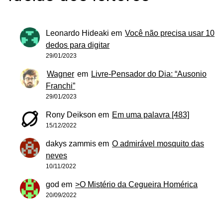
Leonardo Hideaki
em
Você não precisa usar 10
dedos para digitar
29/01/2023
Wagner
em
Livre-Pensador do Dia: “Ausonio
Franchi”
29/01/2023
Rony Deikson
em
Em uma palavra [483]
15/12/2022
dakys zammis
em
O admirável mosquito das
neves
10/11/2022
god
em
>O Mistério da Cegueira Homérica
20/09/2022