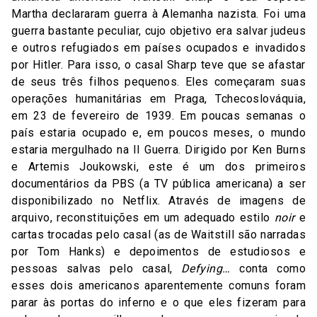
Martha declararam guerra à Alemanha nazista. Foi uma
guerra bastante peculiar, cujo objetivo era salvar judeus
e outros refugiados em países ocupados e invadidos
por Hitler. Para isso, o casal Sharp teve que se afastar
de seus três filhos pequenos. Eles começaram suas
operações humanitárias em Praga, Tchecoslováquia,
em 23 de fevereiro de 1939. Em poucas semanas o
país estaria ocupado e, em poucos meses, o mundo
estaria mergulhado na II Guerra. Dirigido por Ken Burns
e Artemis Joukowski, este é um dos primeiros
documentários da PBS (a TV pública americana) a ser
disponibilizado no Netflix. Através de imagens de
arquivo, reconstituições em um adequado estilo
noir
e
cartas trocadas pelo casal (as de Waitstill são narradas
por Tom Hanks) e depoimentos de estudiosos e
pessoas salvas pelo casal,
Defying…
conta como
esses dois americanos aparentemente comuns foram
parar às portas do inferno e o que eles fizeram para