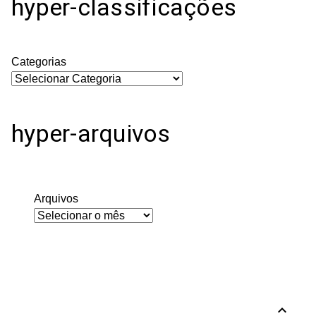
hyper-classificações
Categorias
hyper-arquivos
Arquivos
expand_less