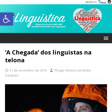
Abrir a barra de ferramentas
‘A Chegada’ dos linguistas na
telona
21 de novembro de 2016
Thiago Oliveira da Motta
Sampaio