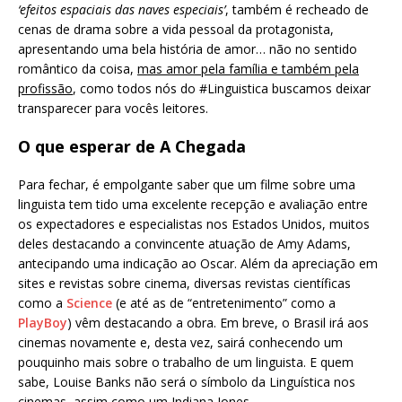
‘efeitos espaciais das naves especiais’
, também é recheado de
cenas de drama sobre a vida pessoal da protagonista,
apresentando uma bela história de amor… não no sentido
romântico da coisa,
mas amor pela família e também pela
profissão
, como todos nós do #Linguistica buscamos deixar
transparecer para vocês leitores.
O que esperar de A Chegada
Para fechar, é empolgante saber que um filme sobre uma
linguista tem tido uma excelente recepção e avaliação entre
os expectadores e especialistas nos Estados Unidos, muitos
deles destacando a convincente atuação de Amy Adams,
antecipando uma indicação ao Oscar. Além da apreciação em
sites e revistas sobre cinema, diversas revistas científicas
como a
Science
(e até as de “entretenimento” como a
PlayBoy
) vêm destacando a obra. Em breve, o Brasil irá aos
cinemas novamente e, desta vez, sairá conhecendo um
pouquinho mais sobre o trabalho de um linguista. E quem
sabe, Louise Banks não será o símbolo da Linguística nos
cinemas, assim como um Indiana Jones.