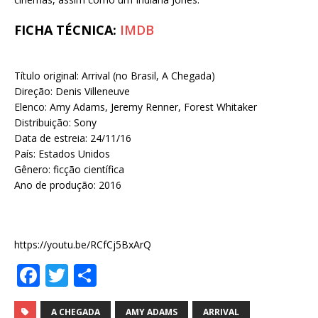
FICHA TÉCNICA:
IMDB
Título original: Arrival (no Brasil, A Chegada)
Direção: Denis Villeneuve
Elenco: Amy Adams, Jeremy Renner, Forest Whitaker
Distribuição: Sony
Data de estreia: 24/11/16
País: Estados Unidos
Gênero: ficção científica
Ano de produção: 2016
https://youtu.be/RCfCj5BxArQ
F
T
S
a
w
h
A CHEGADA
AMY ADAMS
ARRIVAL