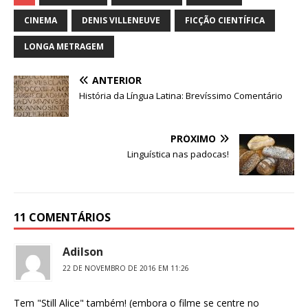
c
it
ar
e
te
e
CINEMA
DENIS VILLENEUVE
FICÇÃO CIENTÍFICA
b
r
LONGA METRAGEM
o
ANTERIOR
o
História da Língua Latina: Brevíssimo Comentário
k
PRÓXIMO
Linguística nas padocas!
11 COMENTÁRIOS
Adilson
22 DE NOVEMBRO DE 2016 EM 11:26
Tem "Still Alice" também! (embora o filme se centre no