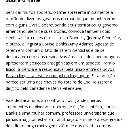
Sobre o filme
Sem dar muitos spoilers, o filme apresenta inicialmente a
reação de diversos governos do mundo que amanheceram
com alguns OVNIS sobrevoando seus territórios. O governo
americano, além de suas tropas, convoca também dois
cientistas. Um deles é o físico Ian Donnelly (Jeremy Renner) e,
o outro,
a linguista Louise Banks (Amy Adams)
. Apesar de
terem em comum o fato de serem cientistas e de se
destacarem em suas respectivas áreas, os dois personagens
apresentam posições antagônicas em um aspecto.
Para o
físico, a ciência é a responsável pela união entre os povos.
Para a linguista, este é o papel da linguagem
. Esta posição
parece ser uma das chaves do roteiro de Eric Heisserer e
dirigido pelo canadense Denis Villeneuve.
Vale destacar que, ao contrário dos grandes heróis
imponentes de diversos roteiros de ficção científica, Louise
Banks é uma mulher comum, professora universitária que
jamais imaginou estar em tal situação. Em meio a este grande
desafio, o longa metragem, além de nos divertir com os