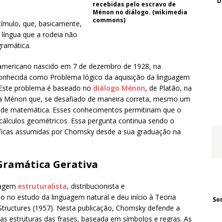
D
recebidas pelo escravo de
Ménon no diálogo. (wikimedia
commons)
ímulo, que, basicamente,
 língua que a rodeia não
gramática.
americano nascido em 7 de dezembro de 1928, na
, conhecida como Problema lógico da aquisição da linguagem
Este problema é baseado no
diálogo Ménon
, de Platão, na
a Ménon que, se desafiado de maneira correta, mesmo um
 de matemática. Esses conhecimentos permitiriam que o
s cálculos geométricos. Essa pergunta continua sendo o
íficas assumidas por Chomsky desde a sua graduação na
Gramática Gerativa
dagem
estruturalista
, distribucionista e
o no estudo da linguagem natural e deu início à Teoria
So
c Structures (1957). Nesta publicação, Chomsky defende a
s estruturas das frases, baseada em símbolos e regras. As