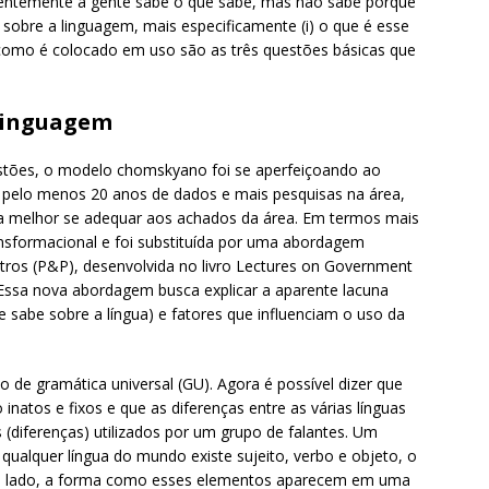
rentemente a gente sabe o que sabe, mas não sabe porque
sobre a linguagem, mais especificamente (i) o que é esse
i) como é colocado em uso são as três questões básicas que
 linguagem
stões, o modelo chomskyano foi se aperfeiçoando ao
 pelo menos 20 anos de dados e mais pesquisas na área,
a melhor se adequar aos achados da área. Em termos mais
sformacional e foi substituída por uma abordagem
ros (P&P), desenvolvida no livro Lectures on Government
 Essa nova abordagem busca explicar a aparente lacuna
e sabe sobre a língua) e fatores que influenciam o uso da
de gramática universal (GU). Agora é possível dizer que
o inatos e fixos e que as diferenças entre as várias línguas
(diferenças) utilizados por um grupo de falantes. Um
ualquer língua do mundo existe sujeito, verbo e objeto, o
ro lado, a forma como esses elementos aparecem em uma