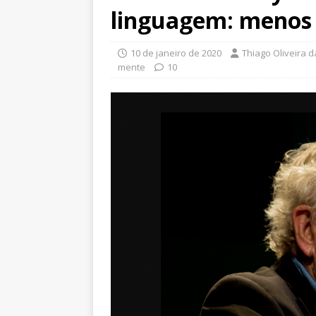
linguagem: menos 
10 de janeiro de 2020
Thiago Oliveira 
mente
10