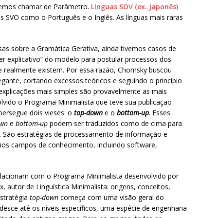
podemos chamar de Parâmetro.
Línguas SOV (ex. Japonês)
as SVO como o Português e o Inglês. As línguas mais raras
s sobre a Gramática Gerativa, ainda tivemos casos de
r explicativo” do modelo para postular processos dos
e realmente existem. Por essa razão, Chomsky buscou
egante, cortando excessos teóricos e seguindo o princípio
 explicações mais simples são provavelmente as mais
volvido o Programa Minimalista que teve sua publicação
 persegue dois vieses: o
top-down
e o
bottom-up
. Esses
own
e
bottom-up
podem ser traduzidos como de cima para
e. São estratégias de processamento de informação e
os campos de conhecimento, incluindo software,
lacionam com o Programa Minimalista desenvolvido por
utor de Linguística Minimalista: origens, conceitos,
estratégia
top-down
começa com uma visão geral do
e desce até os níveis específicos, uma espécie de engenharia