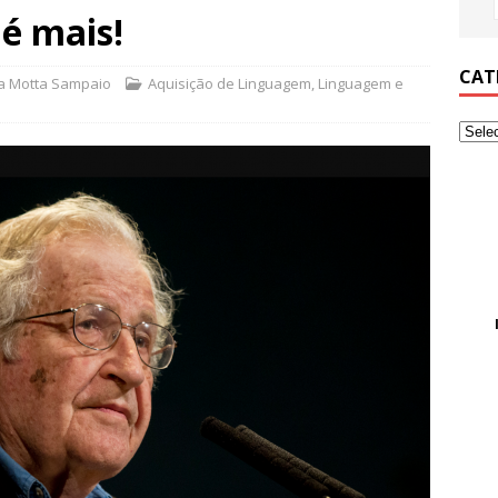
é mais!
CAT
da Motta Sampaio
Aquisição de Linguagem
,
Linguagem e