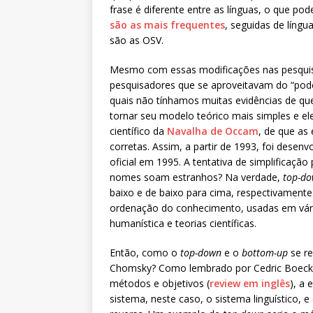
frase é diferente entre as línguas, o que 
são as mais frequentes
, seguidas de língu
são as OSV.
Mesmo com essas modificações nas pesquisa
pesquisadores que se aproveitavam do “pode
quais não tínhamos muitas evidências de qu
tornar seu modelo teórico mais simples e el
científico da
Navalha de Occam
, de que as
corretas. Assim, a partir de 1993, foi desen
oficial em 1995. A tentativa de simplificação
nomes soam estranhos? Na verdade,
top-d
baixo e de baixo para cima, respectivament
ordenação do conhecimento, usadas em vári
humanística e teorias científicas.
Então, como o
top-down
e o
bottom-up
se re
Chomsky? Como lembrado por Cedric Boeckx, a
métodos e objetivos (
review em inglês
), a 
sistema, neste caso, o sistema linguístico, 