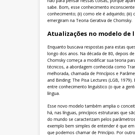
não para pensar nessas coisas, porque apa
sabe. Bom, esse conhecimento inconsciente 
conhecimento; (ii) como ele é adquirido; (ii
emergiram na Teoria Gerativa de Chomsky.
Atualizações no modelo de
Enquanto buscava respostas para estas que
longo dos anos. Na década de 80, depois de
Chomsky começa a modificar sua teoria par
técnicos, a abordagem conhecida como Tran
melhorada, chamada de Princípios e Parâmet
and Binding: The Pisa Lectures (LGB, 1979).
entre conhecimento linguístico (o que a gent
língua.
Esse novo modelo também amplia o conceito 
há, nas línguas, princípios estruturais que sã
do mundo se caracterizam pelos parâmetros 
exemplo bem simples de entender é que em q
que podemos chamar de Princípio. Por out