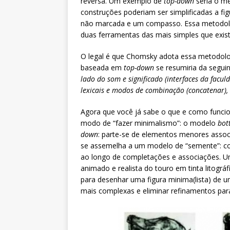
reversa. Um exemplo de
top-down
seria o mé
construções poderiam ser simplificadas a f
não marcada e um compasso. Essa metodolo
duas ferramentas das mais simples que exis
O legal é que Chomsky adota essa metodolog
baseada em
top-down
se resumiria da seguin
lado do som e significado (interfaces da facu
lexicais e modos de combinação (concatenar),
Agora que você já sabe o que e como funci
modo de “fazer minimalismo”: o modelo
bot
down
: parte-se de elementos menores assoc
se assemelha a um modelo de “semente”: c
ao longo de completações e associações. 
animado e realista do touro em tinta litográf
para desenhar uma figura minima(lista) de 
mais complexas e eliminar refinamentos para