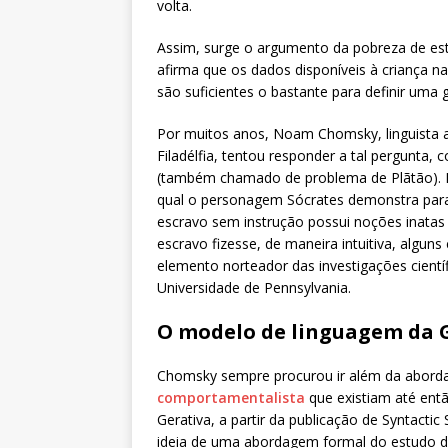
volta.
Assim, surge o argumento da pobreza de est
afirma que os dados disponíveis à criança na
são suficientes o bastante para definir uma 
Por muitos anos, Noam Chomsky, linguista 
Filadélfia, tentou responder a tal pergunta
(também chamado de problema de Plãtão). 
qual o personagem Sócrates demonstra par
escravo sem instrução possui noções inatas
escravo fizesse, de maneira intuitiva, algun
elemento norteador das investigações cient
Universidade de Pennsylvania.
O modelo de linguagem da 
Chomsky sempre procurou ir além da abor
comportamentalista
que existiam até entã
Gerativa, a partir da publicação de Syntacti
ideia de uma abordagem formal do estudo da