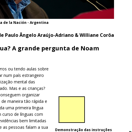
ra de la Nación - Argentina
e Paulo Ângelo Araújo-Adriano & Williane Corôa
ua? A grande pergunta de Noam
vros ou tendo aulas sobre
r num país estrangeiro
nização mental das
ado. Mas e as crianças?
 conseguem organizar
 de maneira tão rápida e
da uma primeira língua
m curso de línguas com
evidências bem limitadas
ue as pessoas falam a sua
Demonstração das instruções