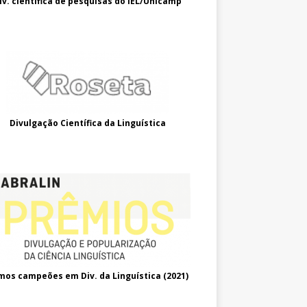
iv. científica de pesquisas do IEL/Unicamp
Divulgação Científica da Linguística
mos campeões em Div. da Linguística (2021
)