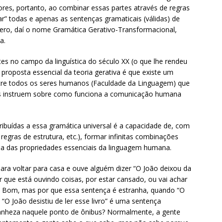
res, portanto, ao combinar essas partes através de regras
r” todas e apenas as sentenças gramaticais (válidas) de
ero, daí o nome Gramática Gerativo-Transformacional,
a.
s no campo da linguística do século XX (o que lhe rendeu
a proposta essencial da teoria gerativa é que existe um
re todos os seres humanos (Faculdade da Linguagem) que
os instruem sobre como funciona a comunicação humana
ribuídas a essa gramática universal é a capacidade de, com
regras de estrutura, etc.), formar infinitas combinações
 uma das propriedades essenciais da linguagem humana.
ara voltar para casa e ouve alguém dizer “O João deixou da
ar que está ouvindo coisas, por estar cansado, ou vai achar
ã. Bom, mas por que essa sentença é estranha, quando “O
 “O João desistiu de ler esse livro” é uma sentença
anheza naquele ponto de ônibus? Normalmente, a gente