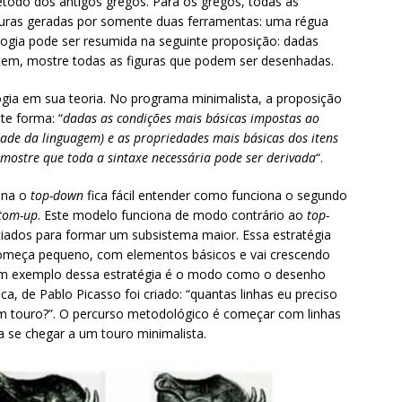
todo dos antigos gregos. Para os gregos, todas as
iguras geradas por somente duas ferramentas: uma régua
gia pode ser resumida na seguinte proposição: dadas
tem, mostre todas as figuras que podem ser desenhadas.
ia em sua teoria. No programa minimalista, a proposição
te forma: “
dadas as condições mais básicas impostas ao
ldade da linguagem) e as propriedades mais básicas dos itens
 mostre que toda a sintaxe necessária pode ser derivada
“.
ona o
top-down
fica fácil entender como funciona o segundo
tom-up
. Este modelo funciona de modo contrário ao
top-
iados para formar um subsistema maior. Essa estratégia
omeça pequeno, com elementos básicos e vai crescendo
Um exemplo dessa estratégia é o modo como o desenho
ica, de Pablo Picasso foi criado: “quantas linhas eu preciso
um touro?”. O percurso metodológico é começar com linhas
 se chegar a um touro minimalista.