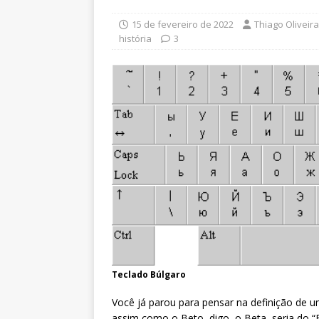
15 de fevereiro de 2022
Thiago Oliveir
história
3
Teclado Búlgaro
Você já parou para pensar na definição de um 
assim como o Beto, digo, o Beta, seria do 