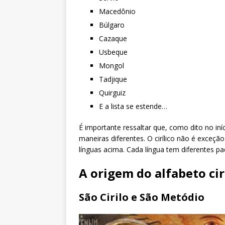
Macedônio
Búlgaro
Cazaque
Usbeque
Mongol
Tadjique
Quirguiz
E a lista se estende…
É importante ressaltar que, como dito no iní
maneiras diferentes. O cirílico não é exceç
línguas acima. Cada língua tem diferentes p
A origem do alfabeto cirí
São Cirilo e São Metódio