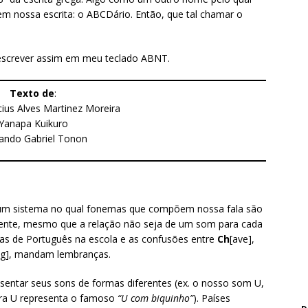
 nossa escrita: o ABCDário. Então, que tal chamar o
 escrever assim em meu teclado ABNT.
Texto de
:
cius Alves Martinez Moreira
Yanapa Kuikuro
ando Gabriel Tonon
um sistema no qual fonemas que compõem nossa fala são
alente, mesmo que a relação não seja de um som para cada
las de Português na escola e as confusões entre
Ch
[ave],
ng], mandam lembranças.
sentar seus sons de formas diferentes (ex. o nosso som U,
tra U representa o famoso
“U com biquinho”
). Países