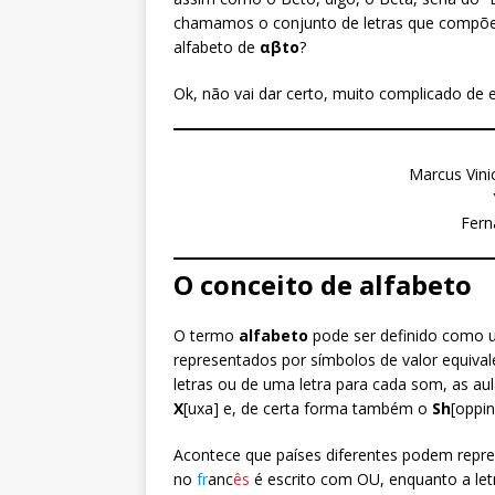
chamamos o conjunto de letras que compõem
alfabeto de
αβto
?
Ok, não vai dar certo, muito complicado de
Marcus Vini
Fern
O conceito de alfabeto
O termo
alfabeto
pode ser definido como 
representados por símbolos de valor equiv
letras ou de uma letra para cada som, as au
X
[uxa] e, de certa forma também o
Sh
[oppi
Acontece que países diferentes podem repre
no
fr
anc
ês
é escrito com OU, enquanto a le