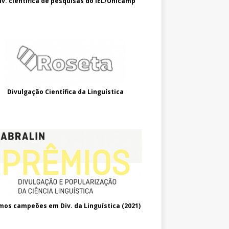
iv. científica de pesquisas do IEL/Unicamp
Divulgação Científica da Linguística
mos campeões em Div. da Linguística (2021
)