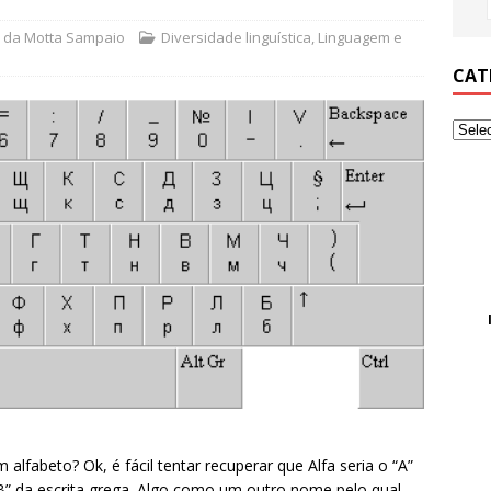
a da Motta Sampaio
Diversidade linguística
,
Linguagem e
CAT
alfabeto? Ok, é fácil tentar recuperar que Alfa seria o “A”
“B” da escrita grega. Algo como um outro nome pelo qual