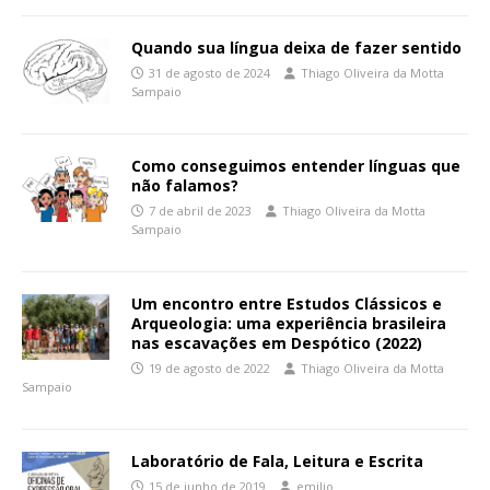
Quando sua língua deixa de fazer sentido
31 de agosto de 2024
Thiago Oliveira da Motta
Sampaio
Como conseguimos entender línguas que
não falamos?
7 de abril de 2023
Thiago Oliveira da Motta
Sampaio
Um encontro entre Estudos Clássicos e
Arqueologia: uma experiência brasileira
nas escavações em Despótico (2022)
19 de agosto de 2022
Thiago Oliveira da Motta
Sampaio
Laboratório de Fala, Leitura e Escrita
15 de junho de 2019
emilio