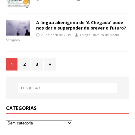
A língua alienígena de ‘A Chegada’ pode
nos dar o superpoder de prever o futuro?
21 de abril de 2019
Thiago Oliveira da Motta
Sampaio
1
2
3
»
CATEGORIAS