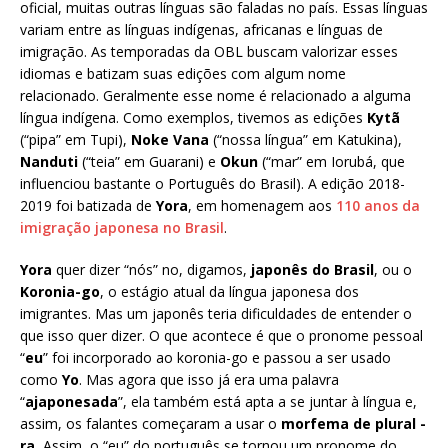
oficial, muitas outras línguas são faladas no país. Essas línguas
variam entre as línguas indígenas, africanas e línguas de
imigração. As temporadas da OBL buscam valorizar esses
idiomas e batizam suas edições com algum nome
relacionado. Geralmente esse nome é relacionado a alguma
língua indígena. Como exemplos, tivemos as edições
Kytã
(“pipa” em Tupi),
Noke Vana
(“nossa língua” em Katukina),
Nanduti
(“teia” em Guarani) e
Okun
(“mar” em Iorubá, que
influenciou bastante o Português do Brasil). A edição 2018-
2019 foi batizada de
Yora
, em homenagem aos
110 anos da
imigração japonesa no Brasil
.
Yora
quer dizer “nós” no, digamos,
japonês do Brasil
, ou o
Koronia-go
, o estágio atual da língua japonesa dos
imigrantes. Mas um japonês teria dificuldades de entender o
que isso quer dizer. O que acontece é que o pronome pessoal
“
eu
” foi incorporado ao koronia-go e passou a ser usado
como
Yo
. Mas agora que isso já era uma palavra
“
ajaponesada
”, ela também está apta a se juntar à língua e,
assim, os falantes começaram a usar o
morfema de plural -
ra.
Assim, o “eu” do português se tornou um pronome do