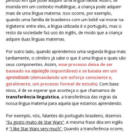
período em que pode adquirir uma língua nativa. Assim, se
inserida em um contexto multilíngue, a criança pode adquirir
mais de uma língua materna. Isso ocorre, por exemplo,
quando uma família de brasileiros com um bebê vai morar na
Inglaterra: entre eles, a língua utilizada é o português, mas o
resto da sociedade faz uso do inglês, de modo que a criança
adquire duas línguas maternas.
Por outro lado, quando aprendemos uma segunda língua mais
tardiamente, o cérebro já sabe o que é uma língua e quais são
seus componentes. Assim,
esse processo deixa de ser
baseado na
aquisição
(espontâneo) e se baseia em um
aprendizado
(demandando um esforço consciente e,
geralmente, um processo formal de estudo)
. Com base
nisso, é de se esperar que aconteça o que chamamos de
transferência linguística
, a transferência das regras da
nossa língua materna para aquela que estamos aprendendo.
Por exemplo, nós, falantes do português brasileiro, dizemos
“Eu gosto muito de Star Wars”
. A mesma frase dita em inglês
é
“I like Star Wars very much”.
Quando a transferência ocorre,