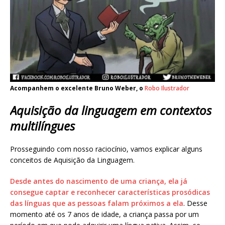
Acompanhem o excelente Bruno Weber, o
Robo Ilustrador
Aquisição da linguagem em contextos
multilíngues
Prosseguindo com nosso raciocínio, vamos explicar alguns
conceitos de Aquisição da Linguagem.
Desde antes do nascimento de uma criança, ela já
consegue captar e reconhecer características prosódicas
das línguas que as pessoas falam próximos a ela
. Desse
momento até os 7 anos de idade, a criança passa por um