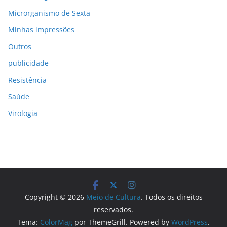
Microrganismo de Sexta
Minhas impressões
Outros
publicidade
Resistência
Saúde
Virologia
Copyright © 2026
Meio de Cultura
. Todos os direitos
reservados.
Tema:
ColorMag
por ThemeGrill. Powered by
WordPress
.