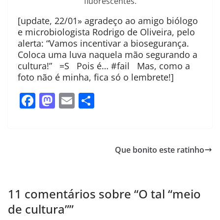
fluorescentes.
[update, 22/01» agradeço ao amigo biólogo
e microbiologista Rodrigo de Oliveira, pelo
alerta: “Vamos incentivar a biosegurança.
Coloca uma luva naquela mão segurando a
cultura!” =S Pois é… #fail Mas, como a
foto não é minha, fica só o lembrete!]
F
M
E
S
a
a
m
h
c
st
ai
ar
e
o
l
e
Que bonito este ratinho
b
d
o
o
o
n
11 comentários sobre “
O tal “meio
k
de cultura”
”