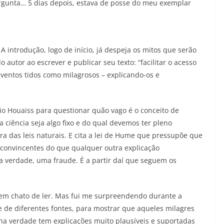
rgunta… 5 dias depois, estava de posse do meu exemplar
 A introdução, logo de início, já despeja os mitos que serão
o autor ao escrever e publicar seu texto: “facilitar o acesso
eventos tidos como milagrosos – explicando-os e
rio Houaiss para questionar quão vago é o conceito de
 ciência seja algo fixo e do qual devemos ter pleno
ra das leis naturais. E cita a lei de Hume que pressupõe que
 convincentes do que qualquer outra explicação
 na verdade, uma fraude. É a partir daí que seguem os
bem chato de ler. Mas fui me surpreendendo durante a
se de diferentes fontes, para mostrar que aqueles milagres
 na verdade tem explicações muito plausíveis e suportadas