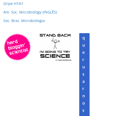
Gripe H1N1
Am. Soc. Microbiology (INGLÊS)
Soc. Bras. Microbiologia
q
u
e
r
u
s
a
r
n
o
s