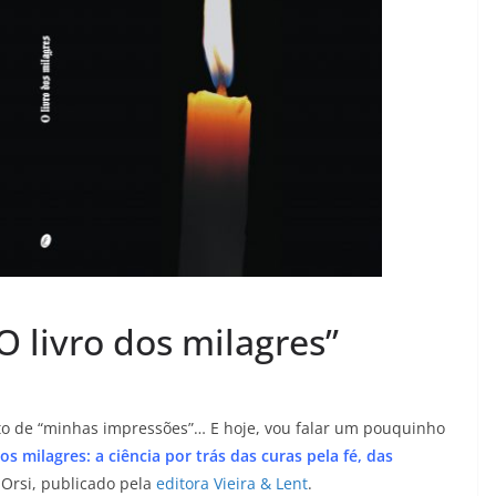
 livro dos milagres”
to de “minhas impressões”… E hoje, vou falar um pouquinho
dos milagres: a ciência por trás das curas pela fé, das
s Orsi, publicado pela
editora Vieira & Lent
.