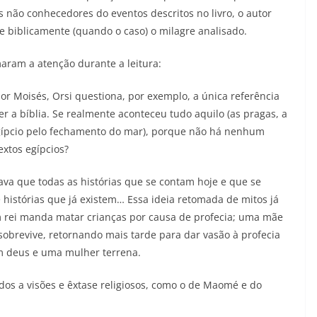
s não conhecedores do eventos descritos no livro, o autor
e biblicamente (quando o caso) o milagre analisado.
aram a atenção durante a leitura:
r Moisés, Orsi questiona, por exemplo, a única referência
ser a bíblia. Se realmente aconteceu tudo aquilo (as pragas, a
egípcio pelo fechamento do mar), porque não há nenhum
extos egípcios?
ava que todas as histórias que se contam hoje e que se
 histórias que já existem… Essa ideia retomada de mitos já
m rei manda matar crianças por causa de profecia; uma mãe
 sobrevive, retornando mais tarde para dar vasão à profecia
um deus e uma mulher terrena.
dos a visões e êxtase religiosos, como o de Maomé e do