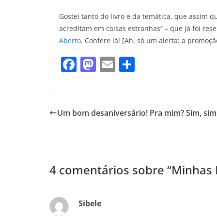
Gostei tanto do livro e da temática, que assim q
acreditam em coisas estranhas” – que já foi re
Aberto
. Confere lá! [Ah, só um alerta: a promoç
F
M
E
S
a
a
m
h
c
st
ai
ar
e
o
l
e
Um bom desaniversário! Pra mim? Sim, sim
b
d
o
o
o
n
4 comentários sobre “
Minhas I
k
Sibele