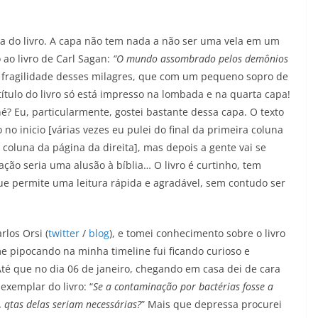
ra do livro. A capa não tem nada a não ser uma vela em um
ao livro de Carl Sagan:
“O mundo assombrado pelos demônios
 fragilidade desses milagres, que com um pequeno sopro de
título do livro só está impresso na lombada e na quarta capa!
? Eu, particularmente, gostei bastante dessa capa. O texto
no inicio [várias vezes eu pulei do final da primeira coluna
 coluna da página da direita], mas depois a gente vai se
ão seria uma alusão à bíblia… O livro é curtinho, tem
ue permite uma leitura rápida e agradável, sem contudo ser
rlos Orsi (
twitter
/
blog
), e tomei conhecimento sobre o livro
e pipocando na minha timeline fui ficando curioso e
Até que no dia 06 de janeiro, chegando em casa dei de cara
exemplar do livro: “
Se a contaminação por bactérias fosse a
 qtas delas seriam necessárias?
” Mais que depressa procurei