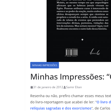
MINHAS IMPRESSÕES
Minhas Impressões: “O
31 de janeiro de 2012
Samir Elian
Resenha ou não, prefiro chamar esses meus tex
do livro-reportagem que acabei de ler: “
O livro 
relíquias sagradas e dos exorcismos
“, de Carlo