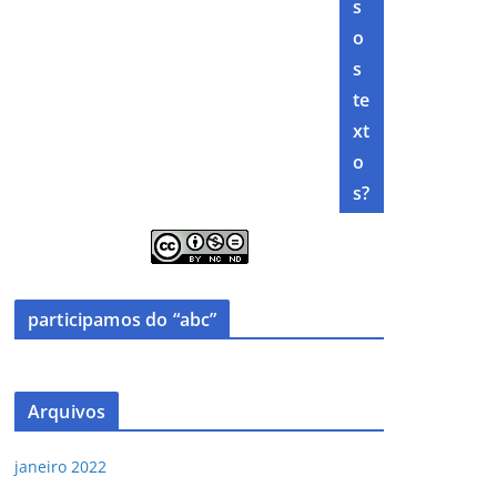
s
o
s
te
xt
o
s?
participamos do “abc”
Arquivos
janeiro 2022