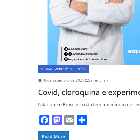
MINHAS IMPRESSÕES
SAÚDE
18 de setembro de 2021
Samir Elian
Covid, cloroquina e exper
Falar que o Brasileiro não tem um minuto de so
F
M
E
S
a
a
m
h
c
st
ai
ar
Read More