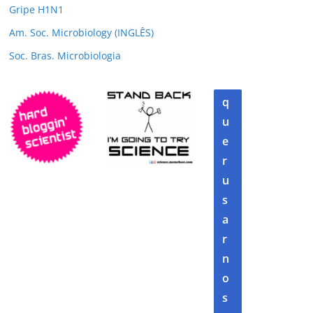
Gripe H1N1
Am. Soc. Microbiology (INGLÊS)
Soc. Bras. Microbiologia
q
u
e
r
u
s
a
r
n
o
s