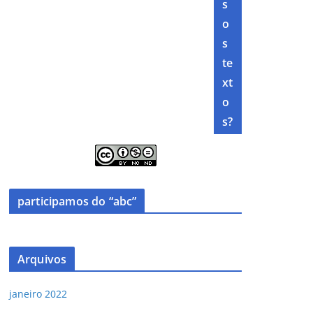
s
o
s
te
xt
o
s?
participamos do “abc”
Arquivos
janeiro 2022