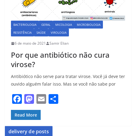
BACTERIOLOGIA
GERAL
MICOLOGIA
MICROBIOLOGIA
RESISTÊNCIA
SAÚDE
VIROLOGIA
6 de maio de 2021
Samir Elian
Por que antibiótico não cura
virose?
Antibiótico não serve para tratar virose. Você já deve ter
ouvido alguém falar isso. Mas se você não sabe por
F
M
E
S
a
a
m
h
c
st
ai
ar
Read More
e
o
l
e
delivery de posts