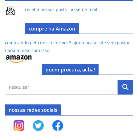
b
d
o
o
receba nossos posts no seu e-mail
o
n
k
compre na Amazon
comprando pelo nosso link você ajuda nosso site sem gastar
nada a mais com isso!
quem procura, acha!
nossas redes sociais