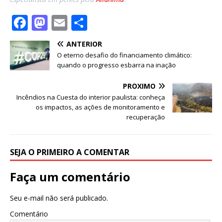
F
M
E
S
a
a
m
h
ANTERIOR
c
st
ai
ar
O eterno desafio do financiamento climático:
e
o
l
e
quando o progresso esbarra na inação
b
d
PRÓXIMO
o
o
Incêndios na Cuesta do interior paulista: conheça
os impactos, as ações de monitoramento e
o
n
recuperação
k
SEJA O PRIMEIRO A COMENTAR
Faça um comentário
Seu e-mail não será publicado.
Comentário