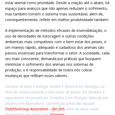
estar animal como prioridade. Desde a criação até o abate, há
espaço para avanços que não apenas reduzam o sofrimento,
mas também tornem o sistema mais sustentável, além de,
consequentemente, refletir em melhor produtividade também.
A implementação de métodos eficazes de insensibilização, o
uso de densidades de estocagem e outras condições
ambientais mais compatíveis com o bem-estar dos peixes, e
um manejo rápido, adequado e cuidadoso dos animais são
passos essenciais para transformar o setor. A sociedade, cada
vez mais consciente, demanda por práticas que busquem
minimizar o sofrimento dos animais nos sistemas de
produção, e é responsabilidade de todos nós cobrar
mudanças que reflitam esses valores.
Caroline M Maia é bióloga, mestre e doutora em Zoologia, na
área de comportamento e bem-estar de peixes. Ela também é
especialista em Jornalismo Científico e em Etologia, além de pós-
doutora em Aquicultura. Caroline faz parte das equipes
FishEthoGroup Association
e
fair-fish
, além de atuar como
especialista em peixes pela
Alianima
.