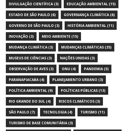
DIVULGAÇÃO CIENTÍFICA
(3)
EDUCAÇÃO AMBIENTAL
(15)
ESTADO DE SÃO PAULO
(6)
GOVERNANÇA CLIMÁTICA
(6)
GOVERNO DE SÃO PAULO
(3)
HISTÓRIA AMBIENTAL
(11)
INOVAÇÃO
(3)
MEIO AMBIENTE
(15)
MUDANÇA CLIMÁTICA
(3)
MUDANÇAS CLIMÁTICAS
(35)
MUSEUS DE CIÊNCIAS
(3)
NAÇÕES UNIDAS
(3)
OBSERVAÇÃO DE AVES
(3)
ONU
(4)
PANDEMIA
(5)
PARANAPIACABA
(4)
PLANEJAMENTO URBANO
(3)
POLÍTICA AMBIENTAL
(9)
POLÍTICAS PÚBLICAS
(13)
RIO GRANDE DO SUL
(4)
RISCOS CLIMÁTICOS
(3)
SÃO PAULO
(7)
TECNOLOGIA
(4)
TURISMO
(11)
TURISMO DE BASE COMUNITÁRIA
(3)