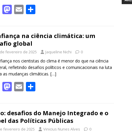
F
M
E
S
ac
as
m
h
e
to
ai
ar
b
d
l
e
fiança na ciência climática: um
afio global
o
o
 de fevereiro de 2025
Jaqueline Nichi
0
o
n
fiança nos cientistas do clima é menor do que na ciência
k
ral, refletindo desafios políticos e comunicacionais na luta
a as mudanças climáticas.
[…]
F
M
E
S
ac
as
m
h
e
to
ai
ar
b
d
l
e
o: desafios do Manejo Integrado e o
el das Políticas Públicas
o
o
de fevereiro de 2025
Vinicius Nunes Alves
0