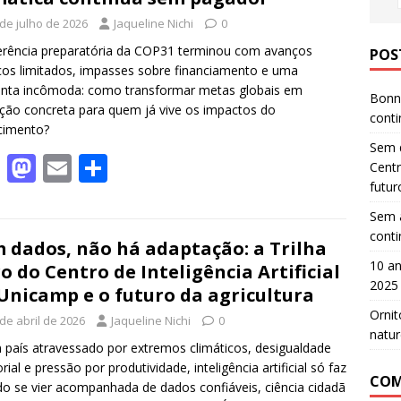
 de julho de 2026
Jaqueline Nichi
0
rência preparatória da COP31 terminou com avanços
POS
cos limitados, impasses sobre financiamento e uma
nta incômoda: como transformar metas globais em
Bonn 
ção concreta para quem já vive os impactos do
cont
cimento?
Sem d
F
M
E
S
Centr
ac
as
m
h
futur
e
to
ai
ar
Sem a
cont
b
d
l
e
 dados, não há adaptação: a Trilha
10 an
o do Centro de Inteligência Artificial
o
o
2025
Unicamp e o futuro da agricultura
o
n
Ornit
de abril de 2026
Jaqueline Nichi
0
k
natur
país atravessado por extremos climáticos, desigualdade
orial e pressão por produtividade, inteligência artificial só faz
COM
do se vier acompanhada de dados confiáveis, ciência cidadã