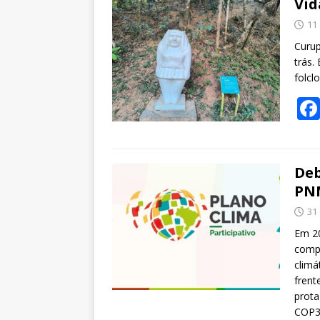
Vid
11
Curup
trás.
folcl
Deb
PNM
31
Em 20
compl
climá
frent
prota
COP3