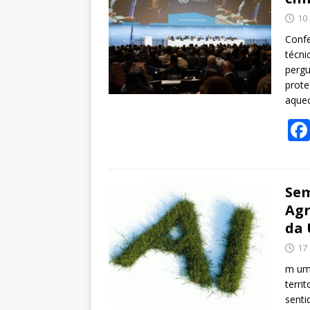
10
Confe
técni
pergu
prote
aque
Sem
Agr
da 
17 
m um 
territ
senti