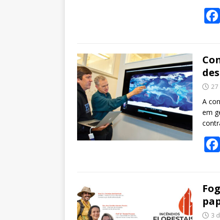
Con
des
27
A con
em ge
contr
Fog
pap
3 