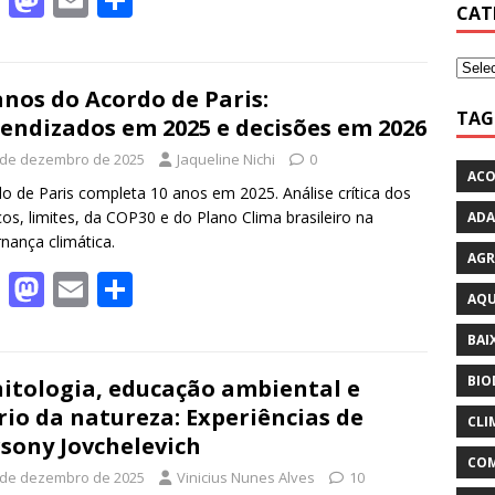
CAT
ac
as
m
h
e
to
ai
ar
b
d
l
e
anos do Acordo de Paris:
TAG
endizados em 2025 e decisões em 2026
o
o
 de dezembro de 2025
Jaqueline Nichi
0
o
n
ACO
o de Paris completa 10 anos em 2025. Análise crítica dos
k
os, limites, da COP30 e do Plano Clima brasileiro na
ADA
nança climática.
AGR
F
M
E
S
AQU
ac
as
m
h
BAI
e
to
ai
ar
BIO
b
d
l
e
itologia, educação ambiental e
rio da natureza: Experiências de
o
o
CLI
sony Jovchelevich
o
n
COM
 de dezembro de 2025
Vinicius Nunes Alves
10