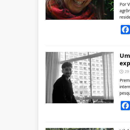
Por V
agrôn
resid
Um 
exp
29
Premi
inter
pesqu