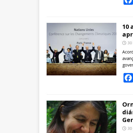
10 
apr
30
Acord
avanç
gover
Orn
diá
Ger
30