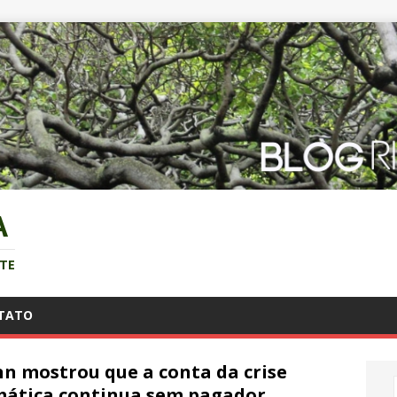
A
NTE
TATO
n mostrou que a conta da crise
mática continua sem pagador