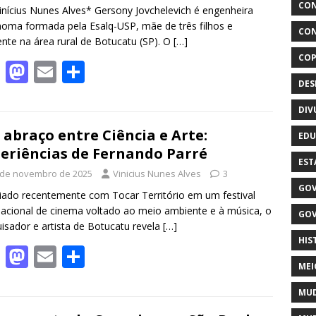
k
CON
inícius Nunes Alves* Gersony Jovchelevich é engenheira
oma formada pela Esalq-USP, mãe de três filhos e
CON
ente na área rural de Botucatu (SP). O
[…]
COP
F
M
E
S
DE
ac
as
m
h
e
to
ai
ar
DIV
b
d
l
e
abraço entre Ciência e Arte:
EDU
eriências de Fernando Parré
o
o
EST
 de novembro de 2025
Vinicius Nunes Alves
3
o
n
GOV
ado recentemente com Tocar Território em um festival
k
nacional de cinema voltado ao meio ambiente e à música, o
GOV
isador e artista de Botucatu revela
[…]
HIS
F
M
E
S
MEI
ac
as
m
h
MUD
e
to
ai
ar