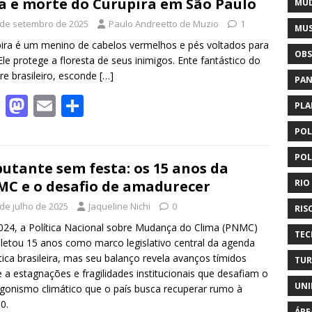
b
d
l
e
a e morte do Curupira em São Paulo
MUD
o
o
 de setembro de 2025
Paulo Andreetto de Muzio
1
MUS
o
n
ira é um menino de cabelos vermelhos e pés voltados para
OBS
 Ele protege a floresta de seus inimigos. Ente fantástico do
k
ore brasileiro, esconde
[…]
PAN
F
M
E
S
PLA
ac
as
m
h
POL
e
to
ai
ar
POL
b
d
l
e
utante sem festa: os 15 anos da
RIO
C e o desafio de amadurecer
o
o
 de julho de 2025
Jaqueline Nichi
0
o
n
RIS
24, a Política Nacional sobre Mudança do Clima (PNMC)
k
TEC
etou 15 anos como marco legislativo central da agenda
tica brasileira, mas seu balanço revela avanços tímidos
TUR
e a estagnações e fragilidades institucionais que desafiam o
UNI
gonismo climático que o país busca recuperar rumo à
0.
ÁRE