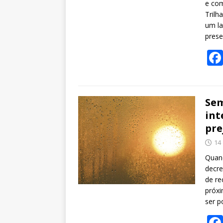
e com
Trilh
um la
prese
Sem
int
pre
14
Quand
decre
de re
próxi
ser p