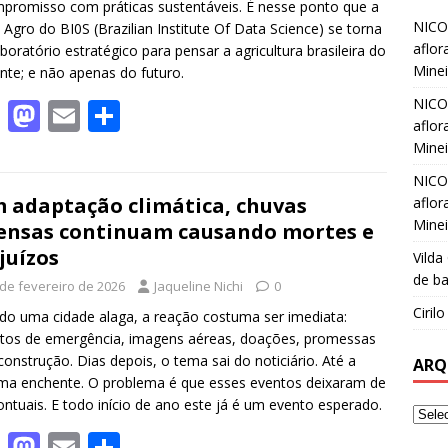
promisso com práticas sustentáveis. É nesse ponto que a
NICO
a Agro do BI0S (Brazilian Institute Of Data Science) se torna
aflor
boratório estratégico para pensar a agricultura brasileira do
Minei
nte; e não apenas do futuro.
NICO
F
M
E
S
aflor
ac
as
m
h
Minei
e
to
ai
ar
NICO
b
d
l
e
 adaptação climática, chuvas
aflor
Minei
ensas continuam causando mortes e
o
o
juízos
Vilda
o
n
de ba
 de fevereiro de 2026
Jaqueline Nichi
0
k
Ciril
o uma cidade alaga, a reação costuma ser imediata:
tos de emergência, imagens aéreas, doações, promessas
construção. Dias depois, o tema sai do noticiário. Até a
ARQ
ma enchente. O problema é que esses eventos deixaram de
ontuais. E todo início de ano este já é um evento esperado.
F
M
E
S