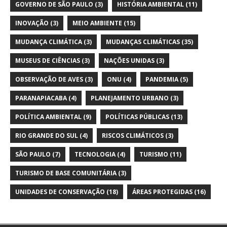
GOVERNO DE SÃO PAULO
(3)
HISTÓRIA AMBIENTAL
(11)
INOVAÇÃO
(3)
MEIO AMBIENTE
(15)
MUDANÇA CLIMÁTICA
(3)
MUDANÇAS CLIMÁTICAS
(35)
MUSEUS DE CIÊNCIAS
(3)
NAÇÕES UNIDAS
(3)
OBSERVAÇÃO DE AVES
(3)
ONU
(4)
PANDEMIA
(5)
PARANAPIACABA
(4)
PLANEJAMENTO URBANO
(3)
POLÍTICA AMBIENTAL
(9)
POLÍTICAS PÚBLICAS
(13)
RIO GRANDE DO SUL
(4)
RISCOS CLIMÁTICOS
(3)
SÃO PAULO
(7)
TECNOLOGIA
(4)
TURISMO
(11)
TURISMO DE BASE COMUNITÁRIA
(3)
UNIDADES DE CONSERVAÇÃO
(18)
ÁREAS PROTEGIDAS
(16)