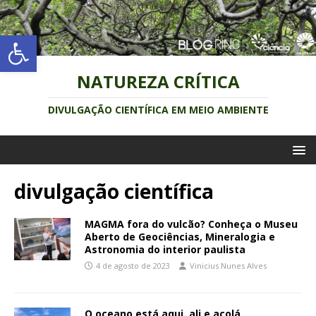
Abrir a barra de ferramentas
NATUREZA CRÍTICA
DIVULGAÇÃO CIENTÍFICA EM MEIO AMBIENTE
divulgação científica
MAGMA fora do vulcão? Conheça o Museu
Aberto de Geociências, Mineralogia e
Astronomia do interior paulista
4 de agosto de 2023
Vinicius Nunes Alves
O oceano está aqui, ali e acolá