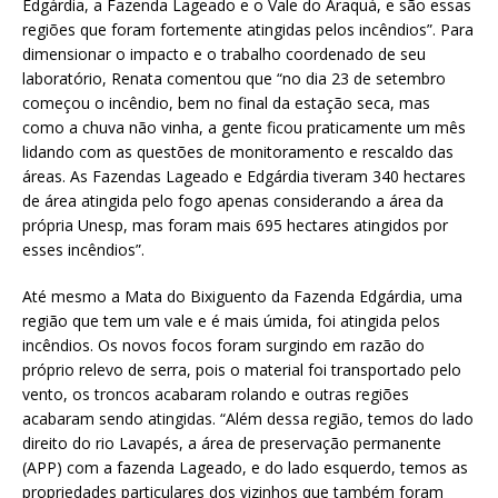
Edgárdia, a Fazenda Lageado e o Vale do Araquá, e são essas
regiões que foram fortemente atingidas pelos incêndios”. Para
dimensionar o impacto e o trabalho coordenado de seu
laboratório, Renata comentou que “no dia 23 de setembro
começou o incêndio, bem no final da estação seca, mas
como a chuva não vinha, a gente ficou praticamente um mês
lidando com as questões de monitoramento e rescaldo das
áreas. As Fazendas Lageado e Edgárdia tiveram 340 hectares
de área atingida pelo fogo apenas considerando a área da
própria Unesp, mas foram mais 695 hectares atingidos por
esses incêndios”.
Até mesmo a Mata do Bixiguento da Fazenda Edgárdia, uma
região que tem um vale e é mais úmida, foi atingida pelos
incêndios. Os novos focos foram surgindo em razão do
próprio relevo de serra, pois o material foi transportado pelo
vento, os troncos acabaram rolando e outras regiões
acabaram sendo atingidas. “Além dessa região, temos do lado
direito do rio Lavapés, a área de preservação permanente
(APP) com a fazenda Lageado, e do lado esquerdo, temos as
propriedades particulares dos vizinhos que também foram