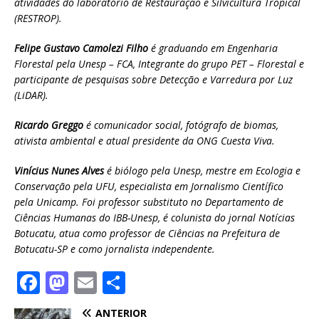
atividades do laboratório de Restauração e Silvicultura Tropical
(RESTROP).
F
elipe Gustavo Camolezi Filho
é graduando em Engenharia
Florestal pela Unesp – FCA, Integrante do grupo PET – Florestal e
participante de pesquisas sobre Detecção e Varredura por Luz
(LiDAR).
Ricardo Greggo
é comunicador social, fotógrafo de biomas,
ativista ambiental e atual presidente da ONG Cuesta Viva.
Vinícius Nunes Alves
é
biólogo pela Unesp, mestre em Ecologia e
Conservação pela UFU, especialista em Jornalismo Científico
pela Unicamp. Foi professor substituto no Departamento de
Ciências Humanas do IBB-Unesp, é colunista do jornal Notícias
Botucatu, atua como professor de Ciências na Prefeitura de
Botucatu-SP e como jornalista independente.
F
M
E
S
a
a
m
h
ANTERIOR