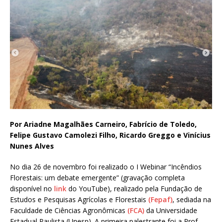
Por Ariadne Magalhães Carneiro, Fabrício de Toledo,
Felipe Gustavo Camolezi Filho, Ricardo Greggo e Vinícius
Nunes Alves
No dia 26 de novembro foi realizado o I Webinar “Incêndios
Florestais: um debate emergente” (gravação completa
disponível no
link
do YouTube), realizado pela Fundação de
Estudos e Pesquisas Agrícolas e Florestais
(Fepaf)
, sediada na
Faculdade de Ciências Agronômicas
(FCA)
da Universidade
Estadual Paulista (Unesp). A primeira palestrante foi a Prof.