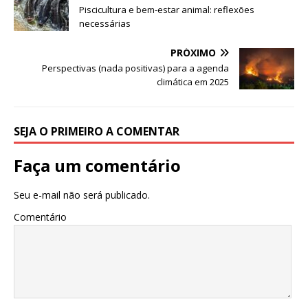
c
st
ai
ar
Piscicultura e bem-estar animal: reflexões
e
o
l
e
necessárias
b
d
PRÓXIMO
o
o
Perspectivas (nada positivas) para a agenda
climática em 2025
o
n
k
SEJA O PRIMEIRO A COMENTAR
Faça um comentário
Seu e-mail não será publicado.
Comentário