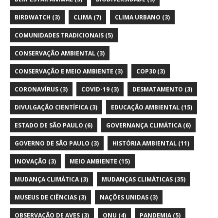
BIRDWATCH
(3)
CLIMA
(7)
CLIMA URBANO
(3)
COMUNIDADES TRADICIONAIS
(5)
CONSERVAÇÃO AMBIENTAL
(3)
CONSERVAÇÃO E MEIO AMBIENTE
(3)
COP30
(3)
CORONAVÍRUS
(3)
COVID-19
(3)
DESMATAMENTO
(3)
DIVULGAÇÃO CIENTÍFICA
(3)
EDUCAÇÃO AMBIENTAL
(15)
ESTADO DE SÃO PAULO
(6)
GOVERNANÇA CLIMÁTICA
(6)
GOVERNO DE SÃO PAULO
(3)
HISTÓRIA AMBIENTAL
(11)
INOVAÇÃO
(3)
MEIO AMBIENTE
(15)
MUDANÇA CLIMÁTICA
(3)
MUDANÇAS CLIMÁTICAS
(35)
MUSEUS DE CIÊNCIAS
(3)
NAÇÕES UNIDAS
(3)
OBSERVAÇÃO DE AVES
(3)
ONU
(4)
PANDEMIA
(5)