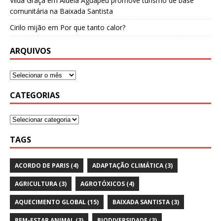
Vilda Graça
em
Aldeia Aguapeú promove turismo de base
comunitária na Baixada Santista
Cirilo mijão
em
Por que tanto calor?
ARQUIVOS
CATEGORIAS
TAGS
ACORDO DE PARIS
(4)
ADAPTAÇÃO CLIMÁTICA
(3)
AGRICULTURA
(3)
AGROTÓXICOS
(4)
AQUECIMENTO GLOBAL
(15)
BAIXADA SANTISTA
(3)
BEM-ESTAR ANIMAL
(3)
BIODIVERSIDADE
(3)