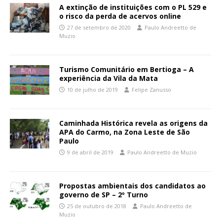
A extinção de instituições com o PL 529 e
o risco da perda de acervos online
27 de setembro de 2020
Paulo Andreetto de
Muzio
Turismo Comunitário em Bertioga – A
experiência da Vila da Mata
10 de julho de 2019
Felipe Zanusso
Caminhada Histórica revela as origens da
APA do Carmo, na Zona Leste de São
Paulo
9 de abril de 2019
Paulo Andreetto de Muzio
Propostas ambientais dos candidatos ao
governo de SP – 2º Turno
25 de outubro de 2018
Paulo Andreetto de
Muzio