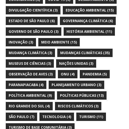
DIVULGAÇÃO CIENTÍFICA
(3)
EDUCAÇÃO AMBIENTAL
(15)
ESTADO DE SÃO PAULO
(6)
GOVERNANÇA CLIMÁTICA
(6)
GOVERNO DE SÃO PAULO
(3)
HISTÓRIA AMBIENTAL
(11)
INOVAÇÃO
(3)
MEIO AMBIENTE
(15)
MUDANÇA CLIMÁTICA
(3)
MUDANÇAS CLIMÁTICAS
(35)
MUSEUS DE CIÊNCIAS
(3)
NAÇÕES UNIDAS
(3)
OBSERVAÇÃO DE AVES
(3)
ONU
(4)
PANDEMIA
(5)
PARANAPIACABA
(4)
PLANEJAMENTO URBANO
(3)
POLÍTICA AMBIENTAL
(9)
POLÍTICAS PÚBLICAS
(13)
RIO GRANDE DO SUL
(4)
RISCOS CLIMÁTICOS
(3)
SÃO PAULO
(7)
TECNOLOGIA
(4)
TURISMO
(11)
TURISMO DE BASE COMUNITÁRIA
(3)