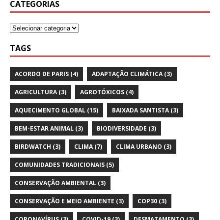
CATEGORIAS
TAGS
ACORDO DE PARIS
(4)
ADAPTAÇÃO CLIMÁTICA
(3)
AGRICULTURA
(3)
AGROTÓXICOS
(4)
AQUECIMENTO GLOBAL
(15)
BAIXADA SANTISTA
(3)
BEM-ESTAR ANIMAL
(3)
BIODIVERSIDADE
(3)
BIRDWATCH
(3)
CLIMA
(7)
CLIMA URBANO
(3)
COMUNIDADES TRADICIONAIS
(5)
CONSERVAÇÃO AMBIENTAL
(3)
CONSERVAÇÃO E MEIO AMBIENTE
(3)
COP30
(3)
CORONAVÍRUS
(3)
COVID-19
(3)
DESMATAMENTO
(3)