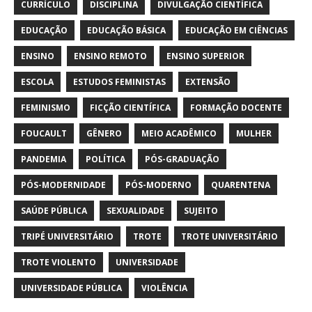
CURRÍCULO
DISCIPLINA
DIVULGAÇÃO CIENTÍFICA
EDUCAÇÃO
EDUCAÇÃO BÁSICA
EDUCAÇÃO EM CIÊNCIAS
ENSINO
ENSINO REMOTO
ENSINO SUPERIOR
ESCOLA
ESTUDOS FEMINISTAS
EXTENSÃO
FEMINISMO
FICÇÃO CIENTÍFICA
FORMAÇÃO DOCENTE
FOUCAULT
GÊNERO
MEIO ACADÊMICO
MULHER
PANDEMIA
POLÍTICA
PÓS-GRADUAÇÃO
PÓS-MODERNIDADE
PÓS-MODERNO
QUARENTENA
SAÚDE PÚBLICA
SEXUALIDADE
SUJEITO
TRIPÉ UNIVERSITÁRIO
TROTE
TROTE UNIVERSITÁRIO
TROTE VIOLENTO
UNIVERSIDADE
UNIVERSIDADE PÚBLICA
VIOLÊNCIA