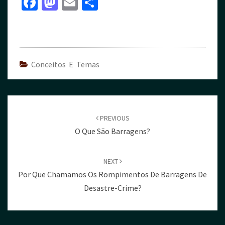
Fa
M
E
S
ce
as
m
h
b
to
ai
ar
o
d
l
e
o
o
Conceitos E Temas
k
n
PREVIOUS
O Que São Barragens?
NEXT
Por Que Chamamos Os Rompimentos De Barragens De
Desastre-Crime?