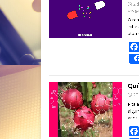
2 
cheg
O rem
inibe
atua
Quí
27
Pitai
algum
anos,