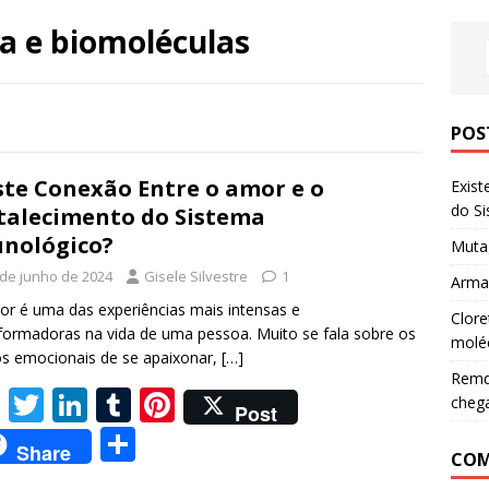
a e biomoléculas
POS
ste Conexão Entre o amor e o
Exist
do S
talecimento do Sistema
nológico?
Mutag
 de junho de 2024
Gisele Silvestre
1
Armaz
r é uma das experiências mais intensas e
Clore
formadoras na vida de uma pessoa. Muito se fala sobre os
molé
os emocionais de se apaixonar,
[…]
Remde
F
T
Li
T
Pi
cheg
Post
ac
w
n
u
nt
S
Share
COM
e
itt
k
m
er
h