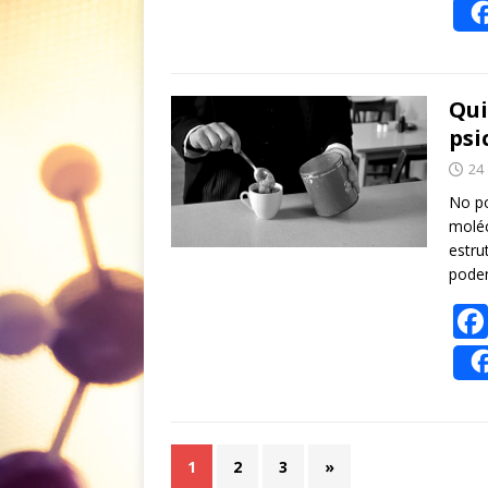
Qui
psi
24
No po
molé
estr
pode
1
2
3
»