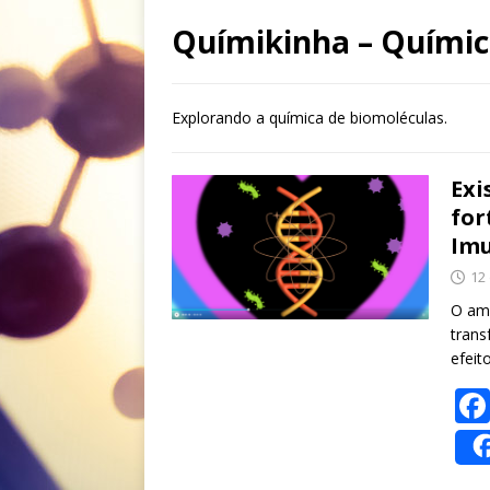
Químikinha – Químic
Explorando a química de biomoléculas.
Exi
for
Imu
12
O amo
trans
efeit