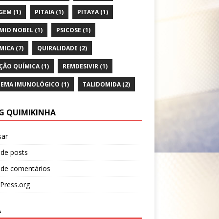
GEM
(1)
PITAIA
(1)
PITAYA
(1)
MIO NOBEL
(1)
PSICOSE
(1)
MICA
(7)
QUIRALIDADE
(2)
ÇÃO QUÍMICA
(1)
REMDESIVIR
(1)
TEMA IMUNOLÓGICO
(1)
TALIDOMIDA
(2)
G QUIMIKINHA
sar
 de posts
 de comentários
Press.org
A