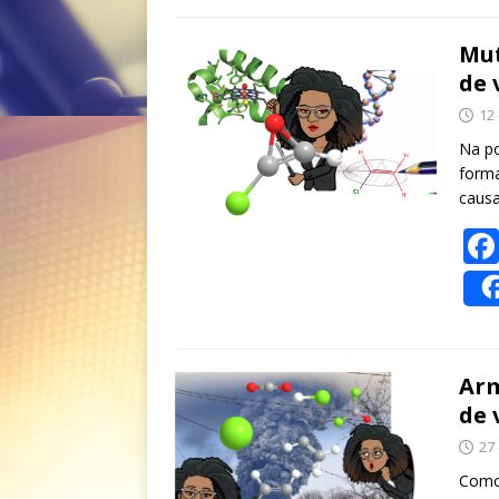
Mut
de 
12
Na po
forma
causa
Arm
de 
27
Como