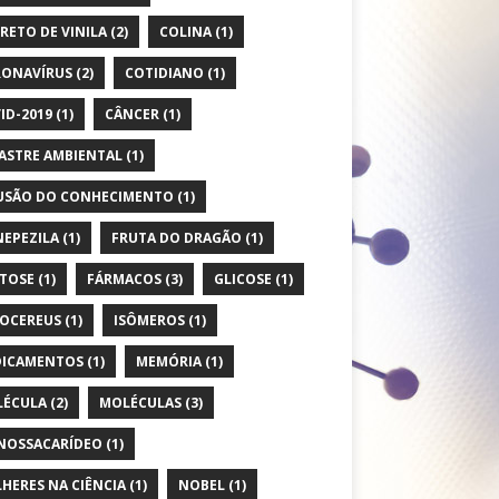
RETO DE VINILA
(2)
COLINA
(1)
ONAVÍRUS
(2)
COTIDIANO
(1)
ID-2019
(1)
CÂNCER
(1)
ASTRE AMBIENTAL
(1)
USÃO DO CONHECIMENTO
(1)
EPEZILA
(1)
FRUTA DO DRAGÃO
(1)
TOSE
(1)
FÁRMACOS
(3)
GLICOSE
(1)
OCEREUS
(1)
ISÔMEROS
(1)
ICAMENTOS
(1)
MEMÓRIA
(1)
ÉCULA
(2)
MOLÉCULAS
(3)
OSSACARÍDEO
(1)
HERES NA CIÊNCIA
(1)
NOBEL
(1)