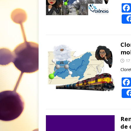
Clo
mol
17
Clore
Rem
de 