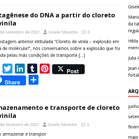
b
er
e
bl
e
ar
Gisel
o
dI
r
st
e
agênese do DNA a partir do cloreto
Mari
vinila
o
n
da ta
regu
k
 de setembro de 2023
Gisele Silvestre
0
Hilda
stagem anterior intitulada “Cloreto de vinila – explosão em
memó
 de molécula?“, nós conversamos sobre a explosão que foi
da pelas más condições de transporte
[…]
Julia
F
T
Li
T
Pi
Jean
Post
ac
w
n
u
nt
forta
S
Share
e
itt
k
m
er
h
ARQ
b
er
e
bl
e
ar
o
dI
r
st
e
junh
azenamento e transporte de cloreto
vinila
o
n
sete
k
 de fevereiro de 2023
Gisele Silvestre
3
fever
 armazenar e transpor
maio