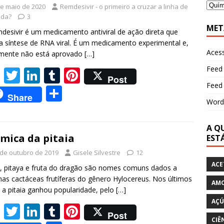
k
de maio de 2020
Remdesivir - o primeiro a cruzar a linha de
ada?
3
MET
desivir é um medicamento antiviral de ação direta que
 a síntese de RNA viral. É um medicamento experimental e,
Aces
lmente não está aprovado
[…]
Feed
F
T
Li
T
Pi
Post
Feed
ac
w
n
u
nt
S
Share
e
itt
k
m
er
Word
h
b
er
e
bl
e
ar
A QU
o
dI
r
st
e
mica da pitaia
EST
o
n
 de outubro de 2019
Gisele Silvestre
12
ACE
k
a, pitaya e fruta do dragão são nomes comuns dados a
as cactáceas frutíferas do gênero Hylocereus. Nos últimos
AM
 a pitaia ganhou popularidade, pelo
[…]
AÇÚ
F
T
Li
T
Pi
Post
CIÊ