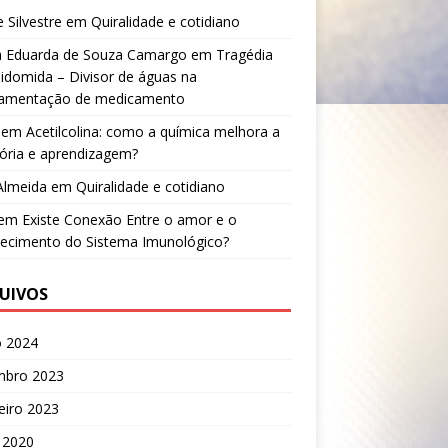
e Silvestre
em
Quiralidade e cotidiano
a Eduarda de Souza Camargo
em
Tragédia
lidomida – Divisor de águas na
lamentação de medicamento
em
Acetilcolina: como a química melhora a
ria e aprendizagem?
 Almeida
em
Quiralidade e cotidiano
em
Existe Conexão Entre o amor e o
lecimento do Sistema Imunológico?
UIVOS
o 2024
mbro 2023
eiro 2023
 2020