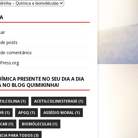
A
sar
 de posts
 de comentários
Press.org
ÍMICA PRESENTE NO SEU DIA A DIA
Á NO BLOG QUIMIKINHA!
TILCOLINA
(1)
ACETILCOLINESTERASE
(1)
OR
(1)
APGQ
(1)
ASSÉDIO MORAL
(1)
CAR
(1)
BIOMÓLECULAS
(1)
NCIA PARA TODOS
(3)