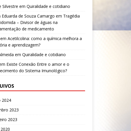
e Silvestre
em
Quiralidade e cotidiano
a Eduarda de Souza Camargo
em
Tragédia
lidomida – Divisor de águas na
lamentação de medicamento
em
Acetilcolina: como a química melhora a
ria e aprendizagem?
 Almeida
em
Quiralidade e cotidiano
em
Existe Conexão Entre o amor e o
lecimento do Sistema Imunológico?
UIVOS
o 2024
mbro 2023
eiro 2023
 2020