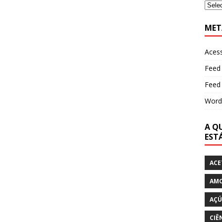
MET
Aces
Feed
Feed
Word
A QU
EST
ACE
AM
AÇÚ
CIÊ