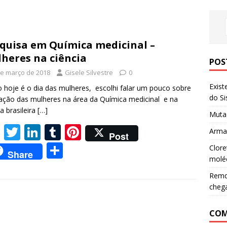
quisa em Química medicinal –
heres na ciência
POS
de março de 2018
Gisele Silvestre
0
Exist
hoje é o dia das mulheres, escolhi falar um pouco sobre
do S
ação das mulheres na área da Química medicinal e na
ia brasileira
[…]
Mutag
F
T
Li
T
Pi
Armaz
Post
ac
w
n
u
nt
S
Clore
Share
e
itt
k
m
er
molé
h
b
er
e
bl
e
Remde
ar
cheg
o
dI
r
st
e
o
n
COM