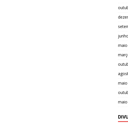
outu
deze
sete
junh
maio
març
outu
agos
maio
outu
maio
DIV