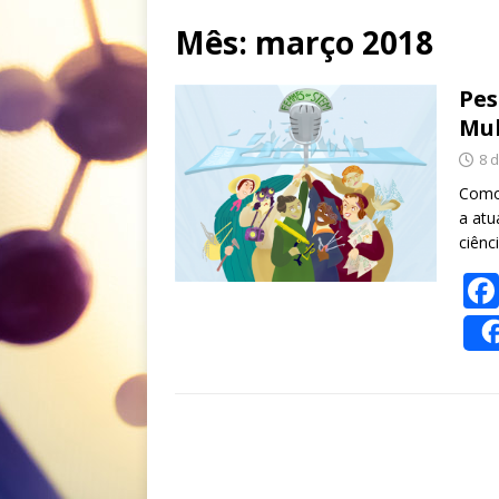
Mês:
março 2018
Pes
Mul
8 
Como 
a atu
ciênc