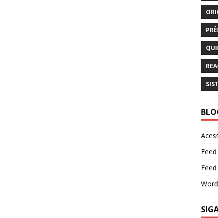
ORI
PRÊ
QUI
REA
SIS
BLO
Aces
Feed
Feed
Word
SIG