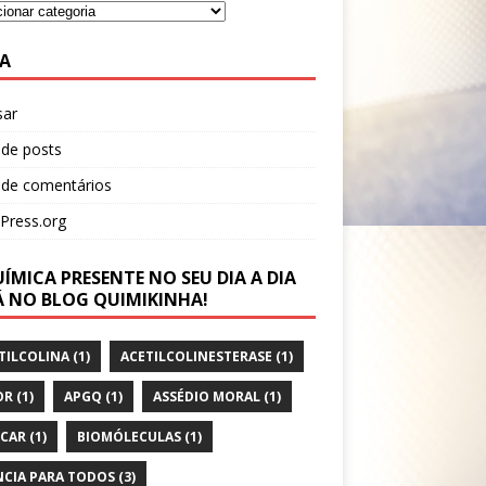
A
sar
 de posts
 de comentários
Press.org
ÍMICA PRESENTE NO SEU DIA A DIA
Á NO BLOG QUIMIKINHA!
TILCOLINA
(1)
ACETILCOLINESTERASE
(1)
OR
(1)
APGQ
(1)
ASSÉDIO MORAL
(1)
CAR
(1)
BIOMÓLECULAS
(1)
NCIA PARA TODOS
(3)