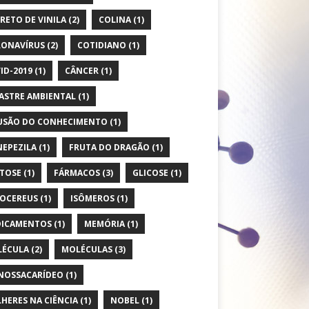
RETO DE VINILA
(2)
COLINA
(1)
ONAVÍRUS
(2)
COTIDIANO
(1)
ID-2019
(1)
CÂNCER
(1)
ASTRE AMBIENTAL
(1)
USÃO DO CONHECIMENTO
(1)
EPEZILA
(1)
FRUTA DO DRAGÃO
(1)
TOSE
(1)
FÁRMACOS
(3)
GLICOSE
(1)
OCEREUS
(1)
ISÔMEROS
(1)
ICAMENTOS
(1)
MEMÓRIA
(1)
ÉCULA
(2)
MOLÉCULAS
(3)
OSSACARÍDEO
(1)
HERES NA CIÊNCIA
(1)
NOBEL
(1)