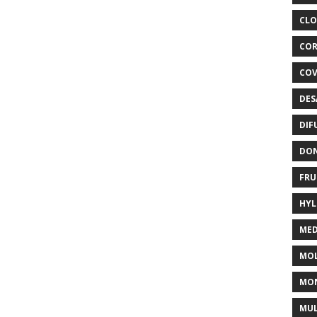
CLO
COR
COV
DES
DIF
DON
FRU
HYL
MED
MOL
MON
MUL