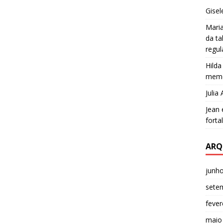
k
Gisel
Mari
da ta
regu
Hilda
memó
Julia
Jean
forta
ARQ
junh
sete
fever
maio