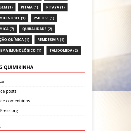
GEM
(1)
PITAIA
(1)
PITAYA
(1)
MIO NOBEL
(1)
PSICOSE
(1)
MICA
(7)
QUIRALIDADE
(2)
ÇÃO QUÍMICA
(1)
REMDESIVIR
(1)
TEMA IMUNOLÓGICO
(1)
TALIDOMIDA
(2)
G QUIMIKINHA
sar
 de posts
 de comentários
Press.org
A