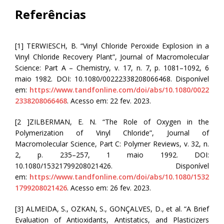
Referências
[1] TERWIESCH, B. “Vinyl Chloride Peroxide Explosion in a
Vinyl Chloride Recovery Plant”, Journal of Macromolecular
Science: Part A – Chemistry, v. 17, n. 7, p. 1081–1092, 6
maio 1982. DOI: 10.1080/00222338208066468. Disponível
em:
https://www.tandfonline.com/doi/abs/10.1080/0022
2338208066468
. Acesso em: 22 fev. 2023.
[2 ]ZILBERMAN, E. N. “The Role of Oxygen in the
Polymerization of Vinyl Chloride”, Journal of
Macromolecular Science, Part C: Polymer Reviews, v. 32, n.
2, p. 235–257, 1 maio 1992. DOI:
10.1080/15321799208021426. Disponível
em:
https://www.tandfonline.com/doi/abs/10.1080/1532
1799208021426
. Acesso em: 26 fev. 2023.
[3] ALMEIDA, S., OZKAN, S., GONÇALVES, D., et al. “A Brief
Evaluation of Antioxidants, Antistatics, and Plasticizers