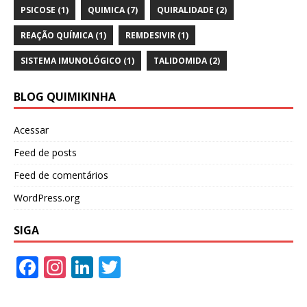
PSICOSE
(1)
QUIMICA
(7)
QUIRALIDADE
(2)
REAÇÃO QUÍMICA
(1)
REMDESIVIR
(1)
SISTEMA IMUNOLÓGICO
(1)
TALIDOMIDA
(2)
BLOG QUIMIKINHA
Acessar
Feed de posts
Feed de comentários
WordPress.org
SIGA
F
In
Li
T
ac
st
n
w