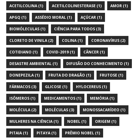
ACETILCOLINA
(1)
ACETILCOLINESTERASE
(1)
AMOR
(1)
APGQ
(1)
ASSÉDIO MORAL
(1)
AÇÚCAR
(1)
BIOMÓLECULAS
(1)
CIÊNCIA PARA TODOS
(3)
CLORETO DE VINILA
(2)
COLINA
(1)
CORONAVÍRUS
(2)
COTIDIANO
(1)
COVID-2019
(1)
CÂNCER
(1)
DESASTRE AMBIENTAL
(1)
DIFUSÃO DO CONHECIMENTO
(1)
DONEPEZILA
(1)
FRUTA DO DRAGÃO
(1)
FRUTOSE
(1)
FÁRMACOS
(3)
GLICOSE
(1)
HYLOCEREUS
(1)
ISÔMEROS
(1)
MEDICAMENTOS
(1)
MEMÓRIA
(1)
MOLÉCULA
(2)
MOLÉCULAS
(3)
MONOSSACARÍDEO
(1)
MULHERES NA CIÊNCIA
(1)
NOBEL
(1)
ORIGEM
(1)
PITAIA
(1)
PITAYA
(1)
PRÊMIO NOBEL
(1)