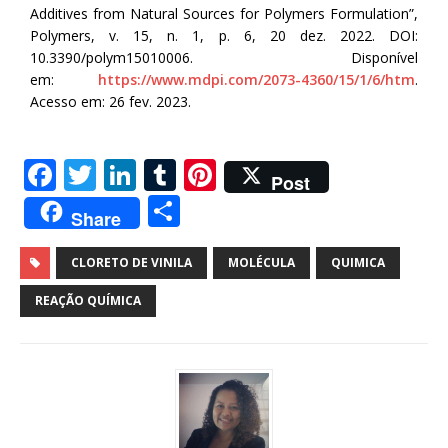
Additives from Natural Sources for Polymers Formulation”,
Polymers, v. 15, n. 1, p. 6, 20 dez. 2022. DOI:
10.3390/polym15010006. Disponível
em:
https://www.mdpi.com/2073-4360/15/1/6/htm
.
Acesso em: 26 fev. 2023.
F
T
Li
T
Pi
Post
a
w
n
u
n
S
Share
c
it
k
m
te
h
e
te
e
bl
r
ar
CLORETO DE VINILA
MOLÉCULA
QUIMICA
b
r
dI
r
e
e
REAÇÃO QUÍMICA
o
n
st
o
k