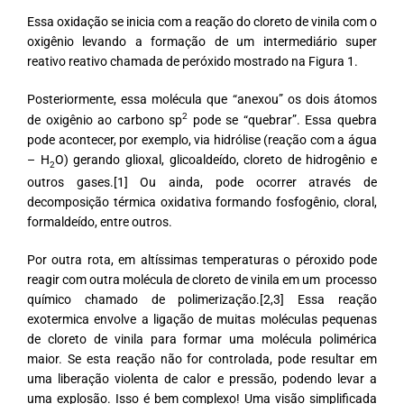
Essa oxidação se inicia com a reação do cloreto de vinila com o
oxigênio levando a formação de um intermediário super
reativo reativo chamada de peróxido mostrado na Figura 1.
Posteriormente, essa molécula que “anexou” os dois átomos
2
de oxigênio ao carbono sp
pode se “quebrar”.
Essa quebra
pode acontecer, por exemplo, via hidrólise (reação com a água
– H
O) gerando glioxal, glicoaldeído, cloreto de hidrogênio e
2
outros gases.
[1]
Ou ainda, pode ocorrer através de
decomposição térmica oxidativa formando fosfogênio, cloral,
formaldeído, entre outros.
Por outra rota, em altíssimas temperaturas o péroxido pode
reagir com outra molécula de cloreto de vinila em um processo
químico chamado de polimerização.[2,3]
Essa reação
exotermica envolve a ligação de muitas moléculas pequenas
de cloreto de vinila para formar uma molécula polimérica
maior. Se esta reação não for controlada, pode resultar em
uma liberação violenta de calor e pressão, podendo levar a
uma explosão.
Isso é bem complexo! Uma visão simplificada