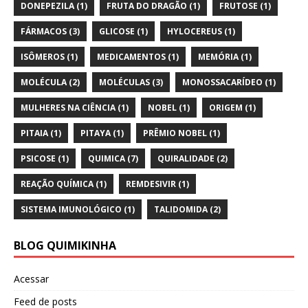
DONEPEZILA
(1)
FRUTA DO DRAGÃO
(1)
FRUTOSE
(1)
FÁRMACOS
(3)
GLICOSE
(1)
HYLOCEREUS
(1)
ISÔMEROS
(1)
MEDICAMENTOS
(1)
MEMÓRIA
(1)
MOLÉCULA
(2)
MOLÉCULAS
(3)
MONOSSACARÍDEO
(1)
MULHERES NA CIÊNCIA
(1)
NOBEL
(1)
ORIGEM
(1)
PITAIA
(1)
PITAYA
(1)
PRÊMIO NOBEL
(1)
PSICOSE
(1)
QUIMICA
(7)
QUIRALIDADE
(2)
REAÇÃO QUÍMICA
(1)
REMDESIVIR
(1)
SISTEMA IMUNOLÓGICO
(1)
TALIDOMIDA
(2)
BLOG QUIMIKINHA
Acessar
Feed de posts