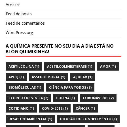
Acessar
Feed de posts
Feed de comentários
WordPress.org
A QUÍMICA PRESENTE NO SEU DIA A DIA ESTÁ NO
BLOG QUIMIKINHA!
ACETILCOLINA
(1)
ACETILCOLINESTERASE
(1)
AMOR
(1)
APGQ
(1)
ASSÉDIO MORAL
(1)
AÇÚCAR
(1)
BIOMÓLECULAS
(1)
CIÊNCIA PARA TODOS
(3)
CLORETO DE VINILA
(2)
COLINA
(1)
CORONAVÍRUS
(2)
COTIDIANO
(1)
COVID-2019
(1)
CÂNCER
(1)
DESASTRE AMBIENTAL
(1)
DIFUSÃO DO CONHECIMENTO
(1)