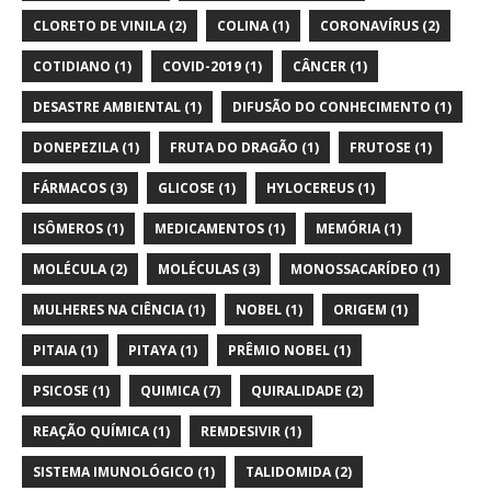
CLORETO DE VINILA
(2)
COLINA
(1)
CORONAVÍRUS
(2)
COTIDIANO
(1)
COVID-2019
(1)
CÂNCER
(1)
DESASTRE AMBIENTAL
(1)
DIFUSÃO DO CONHECIMENTO
(1)
DONEPEZILA
(1)
FRUTA DO DRAGÃO
(1)
FRUTOSE
(1)
FÁRMACOS
(3)
GLICOSE
(1)
HYLOCEREUS
(1)
ISÔMEROS
(1)
MEDICAMENTOS
(1)
MEMÓRIA
(1)
MOLÉCULA
(2)
MOLÉCULAS
(3)
MONOSSACARÍDEO
(1)
MULHERES NA CIÊNCIA
(1)
NOBEL
(1)
ORIGEM
(1)
PITAIA
(1)
PITAYA
(1)
PRÊMIO NOBEL
(1)
PSICOSE
(1)
QUIMICA
(7)
QUIRALIDADE
(2)
REAÇÃO QUÍMICA
(1)
REMDESIVIR
(1)
SISTEMA IMUNOLÓGICO
(1)
TALIDOMIDA
(2)