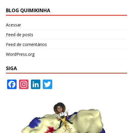
BLOG QUIMIKINHA
Acessar
Feed de posts
Feed de comentários
WordPress.org
SIGA
F
In
Li
T
ac
st
n
w
e
a
k
itt
b
gr
e
er
o
a
dI
o
m
n