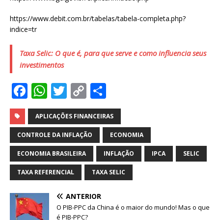
https://www.debit.com.br/tabelas/tabela-completa.php?
indice=tr
Taxa Selic: O que é, para que serve e como influencia seus
investimentos
F
W
T
C
S
a
h
w
o
h
c
at
it
p
ar
APLICAÇÕES FINANCEIRAS
e
s
te
y
e
CONTROLE DA INFLAÇÃO
ECONOMIA
b
A
r
Li
ECONOMIA BRASILEIRA
INFLAÇÃO
IPCA
SELIC
o
p
n
TAXA REFERENCIAL
TAXA SELIC
o
p
k
k
ANTERIOR
O PIB-PPC da China é o maior do mundo! Mas o que
é PIB-PPC?