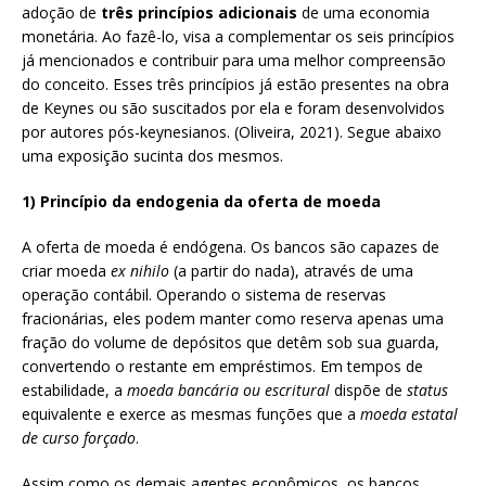
adoção de
três princípios adicionais
de uma economia
monetária. Ao fazê-lo, visa a complementar os seis princípios
já mencionados e contribuir para uma melhor compreensão
do conceito. Esses três princípios já estão presentes na obra
de Keynes ou são suscitados por ela e foram desenvolvidos
por autores pós-keynesianos. (Oliveira, 2021). Segue abaixo
uma exposição sucinta dos mesmos.
1) Princípio da endogenia da oferta de moeda
A oferta de moeda é endógena. Os bancos são capazes de
criar moeda
ex nihilo
(a partir do nada), através de uma
operação contábil. Operando o sistema de reservas
fracionárias, eles podem manter como reserva apenas uma
fração do volume de depósitos que detêm sob sua guarda,
convertendo o restante em empréstimos. Em tempos de
estabilidade, a
moeda bancária ou escritural
dispõe de
status
equivalente e exerce as mesmas funções que a
moeda estatal
de curso forçado
.
Assim como os demais agentes econômicos, os bancos