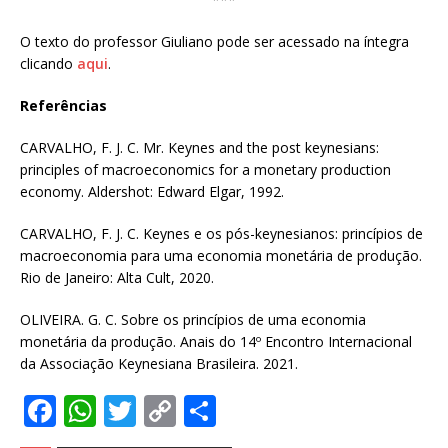
O texto do professor Giuliano pode ser acessado na íntegra
clicando
aqui
.
Referências
CARVALHO, F. J. C. Mr. Keynes and the post keynesians:
principles of macroeconomics for a monetary production
economy. Aldershot: Edward Elgar, 1992.
CARVALHO, F. J. C. Keynes e os pós-keynesianos: princípios de
macroeconomia para uma economia monetária de produção.
Rio de Janeiro: Alta Cult, 2020.
OLIVEIRA. G. C. Sobre os princípios de uma economia
monetária da produção. Anais do 14º Encontro Internacional
da Associação Keynesiana Brasileira. 2021.
F
W
T
C
S
a
h
w
o
h