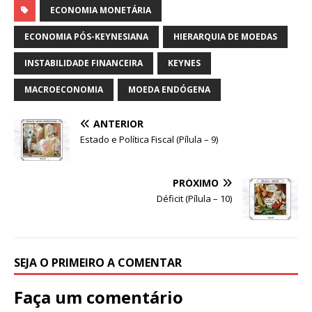
c
at
it
p
ar
ECONOMIA MONETÁRIA
e
s
te
y
e
ECONOMIA PÓS-KEYNESIANA
HIERARQUIA DE MOEDAS
b
A
r
Li
INSTABILIDADE FINANCEIRA
KEYNES
o
p
n
MACROECONOMIA
MOEDA ENDÓGENA
o
p
k
k
ANTERIOR
Estado e Política Fiscal (Pílula – 9)
PRÓXIMO
Déficit (Pílula – 10)
SEJA O PRIMEIRO A COMENTAR
Faça um comentário