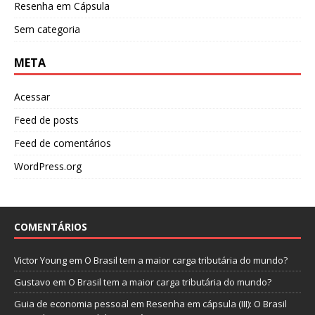
Resenha em Cápsula
Sem categoria
META
Acessar
Feed de posts
Feed de comentários
WordPress.org
COMENTÁRIOS
Victor Young
em
O Brasil tem a maior carga tributária do mundo?
Gustavo
em
O Brasil tem a maior carga tributária do mundo?
Guia de economia pessoal
em
Resenha em cápsula (III): O Brasil