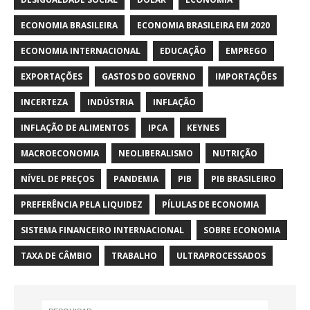
ECONOMIA BRASILEIRA
ECONOMIA BRASILEIRA EM 2020
ECONOMIA INTERNACIONAL
EDUCAÇÃO
EMPREGO
EXPORTAÇÕES
GASTOS DO GOVERNO
IMPORTAÇÕES
INCERTEZA
INDÚSTRIA
INFLAÇÃO
INFLAÇÃO DE ALIMENTOS
IPCA
KEYNES
MACROECONOMIA
NEOLIBERALISMO
NUTRIÇÃO
NÍVEL DE PREÇOS
PANDEMIA
PIB
PIB BRASILEIRO
PREFERÊNCIA PELA LIQUIDEZ
PÍLULAS DE ECONOMIA
SISTEMA FINANCEIRO INTERNACIONAL
SOBRE ECONOMIA
TAXA DE CÂMBIO
TRABALHO
ULTRAPROCESSADOS